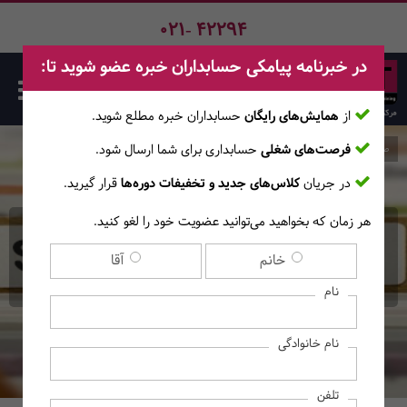
021- 42294
در خبرنامه پیامکی حسابداران خبره عضو شوید تا:
از
همایش‌های رایگان
حسابداران خبره مطلع ‎شوید.
فرصت‌های شغلی
حسابداری برای شما ارسال شود.
صفحه اصلی
دوره‌ها
در جریان
کلاس‌های جدید و تخفیفات دوره‌ها
قرار گیرید.
هر زمان که بخواهید می‌توانید عضویت خود را لغو کنید.
بروزرسانی استانداردهای
خانم
آقا
جدید حسابداری
نام
نام خانوادگی
تلفن