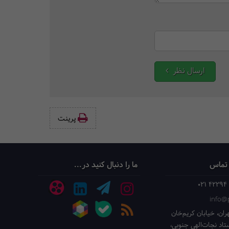
ارسال نظر
پرینت‌
 تماس
ما را دنبال کنید در...
021 42294
info@p
ران، خیابان کریم‌خان
ستاد نجات‌الهی جنوبی،