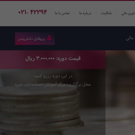
021- 42294
/
/
/
شکایت
درباره ما
تماس با ما
اوری مالی
مالی
پروفایل دانش‌پذیر
قیمت دوره: 3,000,000 ریال
در این دوره رزرو کنید.
محل برگزاری: مرکز آموزش حسابداران خبره