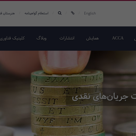
/
/
/
/
English
استعلام گواهینامه
هنرستان فن
ACCA
همایش‌
انتشارات
وبلاگ
کلینیک فناوری 
 جریان‌های نقدی