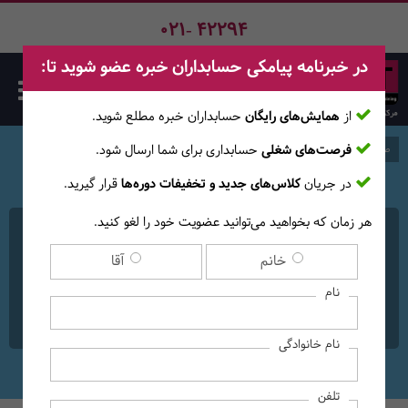
021- 42294
در خبرنامه پیامکی حسابداران خبره عضو شوید تا:
از
همایش‌های رایگان
حسابداران خبره مطلع ‎شوید.
فرصت‌های شغلی
حسابداری برای شما ارسال شود.
صفحه اصلی
دوره‌ها
در جریان
کلاس‌های جدید و تخفیفات دوره‌ها
قرار گیرید.
هر زمان که بخواهید می‌توانید عضویت خود را لغو کنید.
دوره آنلاین بازرسی دفاتر
خانم
آقا
(حسابرسی بیمه) و ضوابط
نام
بیمه پیمانکاری
نام خانوادگی
تلفن