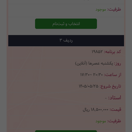
موجود
انتخاب و ثبت‌نام
3
19852
یکشنبه عصرها (آنلاین)
17:30~ 20:30
1405/05/25
-
18,500,000
ریال
موجود