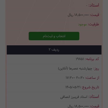
-
18,500,000
ریال
موجود
انتخاب و ثبت‌نام
2
19851
چهارشنبه عصرها (آنلاین)
17:30~ 20:30
1405/05/21
استاد فریبرز انصافی
18,500,000
ریال