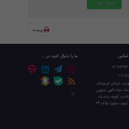
ارسال نظر
پرینت‌
 تماس
ما را دنبال کنید در...
021 42294
info@p
ران، خیابان کریم‌خان
ستاد نجات‌الهی جنوبی،
داب، کوچه زنده یاد
(نوید سابق)، پلاک 23