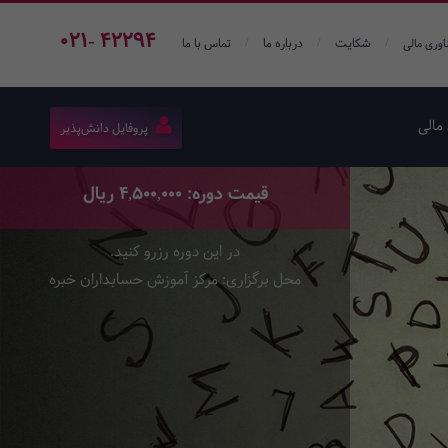
021- 42294
/
/
/
شکایت
درباره ما
تماس با ما
اوری مالی
مالی
پروفایل دانش‌پذیر
قیمت دوره: 4,500,000 ریال
در این دوره رزرو کنید.
محل برگزاری: مرکز آموزش حسابداران خبره