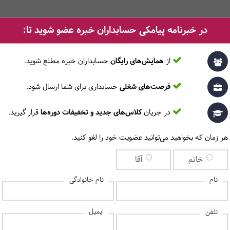
در خبرنامه پیامکی حسابداران خبره عضو شوید تا:
سرفصل دروس
از
همایش‌های رایگان
حسابداران خبره مطلع ‎شوید.
فرصت‌های شغلی
حسابداری برای شما ارسال شود.
e and Numbers, Calendar, Job types, Favorite things, Types of sports, Objec
در جریان
کلاس‌های جدید و تخفیفات دوره‌ها
قرار گیرید.
re, The future, Climate, Stores and salespeople, Objects and possessions, Str
هر زمان که بخواهید می‌توانید عضویت خود را لغو کنید.
خانم
آقا
نام
نام خانوادگی
ایمیل
تلفن
چرا این دوره را در مرکز آموزش حسابداران خبره انتخاب کنیم؟