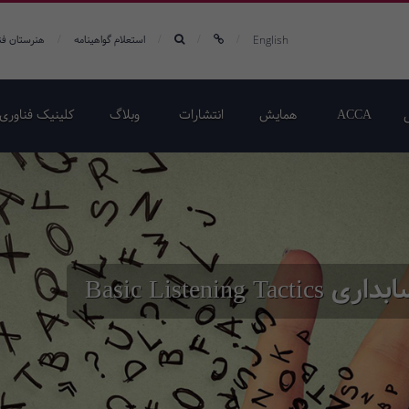
/
/
/
/
English
استعلام گواهینامه
هنرستان فن
ACCA
همایش‌
انتشارات
وبلاگ
کلینیک فناوری 
Basic Listen