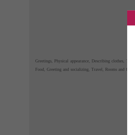
Greetings, Physical appearance, Describing clothes, Tim
Food, Greeting and socializing, Travel, Rooms and furnitu