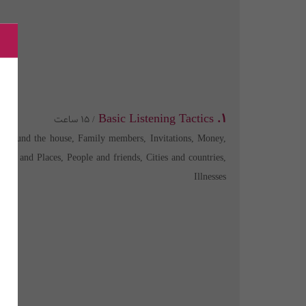
1. Basic Listening Tactics
/ 15 ساعت
ts around the house, Family members, Invitations, Money,
eets and Places, People and friends, Cities and countries,
Illnesses