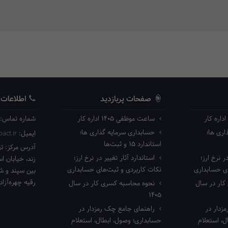
صفحات پربازدید
اطلاعات
ساعت موظفی ۱۴۰۵ اداره کار
شماره تماس:
ری ها؛
حسابداری سرمایه گذاری ها؛
ایمیل:
act.ir
استاندارد ۱۵ و ثبت‌ها
آدرس مرکز:
ته
ر نرخ ارز؛
استاندارد آثار تغییر در نرخ ارز؛
زند، خیابان ا
ای حسابداری
نکات کاربردی و ثبت‌های حسابداری
بین سپند و شا
رقیه چهره‌آزاد 
ار در سال
نحوه محاسبه کسری کار در سال
۱۴۰۵
زدار در
راهنمای جامع چک رمزدار در
، استعلام
حسابداری؛ وصول، ابطال، استعلام