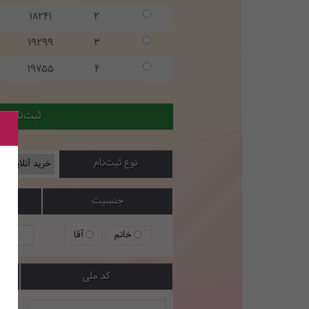
18241
2
19299
3
19755
4
ثبت‌نام ح
نوع ثبت‌نام
جنسیت
خانم
آقا
کد ملی