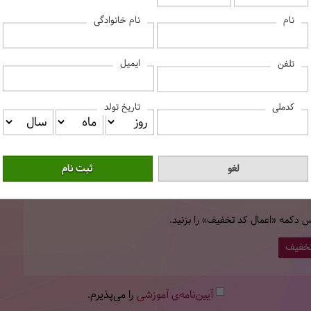
نام
نام خانوادگی
شهر
ایمیل
تلفن
کدملی
تاریخ تولد
کد پستی
س دکمه «اعمال کد تخفیف» را بزنید.
تخفیف
آیین‌نامه‌ی آموزشی
را می‌پذیرم.