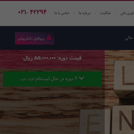
021- 42294
/
/
/
شکایت
درباره ما
تماس با ما
اوری مالی
مالی
پروفایل دانش‌پذیر
قیمت دوره: 55,000,000 ریال
4 دوره در حال ثبت‌نام
کلیک کنید