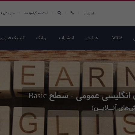
/
/
/
/
English
استعلام گواهینامه
هنرستان فن
ACCA
همایش‌
انتشارات
وبلاگ
کلینیک فناوری 
انگلیسی عمومی - سطح Basic
‌های آنــلایــن)