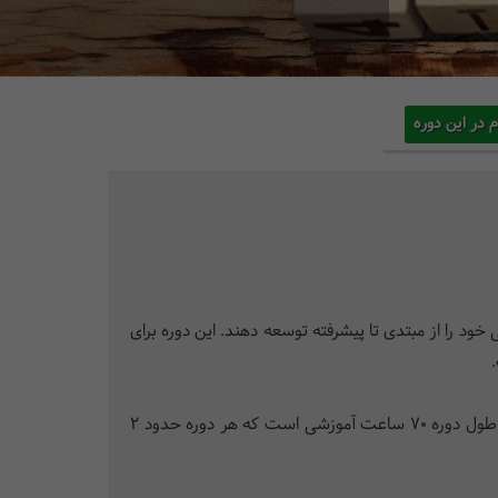
م در این دوره
طی مدت کوتاهی (12 ماه) قصد دارند مهارت زبان انگلیسی خود را از مبتدی تا پیشرفته توسعه دهند. این دوره­ برای
آموزش دوره­ فشرده با مجموعه کتاب­‌های Touchstone در چهار سطح اول و کتاب­‌های Viewpoint در سطوح پیشرفته انجام می­‌شود. طول دوره­ 70 ساعت آموزشی است که هر دوره حدود 2