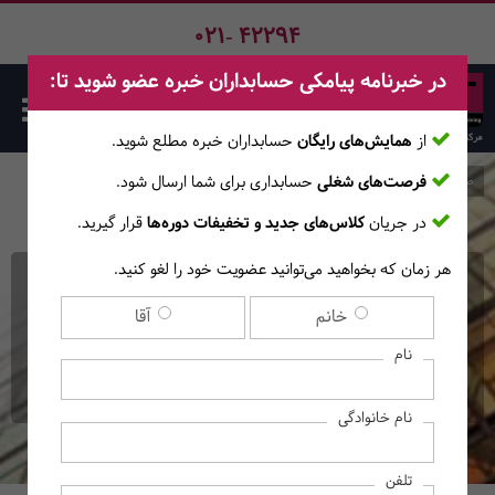
021- 42294
در خبرنامه پیامکی حسابداران خبره عضو شوید تا:
از
همایش‌های رایگان
حسابداران خبره مطلع ‎شوید.
فرصت‌های شغلی
حسابداری برای شما ارسال شود.
صفحه اصلی
دوره‌ها
در جریان
کلاس‌های جدید و تخفیفات دوره‌ها
قرار گیرید.
هر زمان که بخواهید می‌توانید عضویت خود را لغو کنید.
دوره آنلاین تئوری حسابداری
خانم
آقا
- دوره تکمیلی
نام
(ویژه آمادگی آزمون دکتری حسابداری)
نام خانوادگی
تلفن