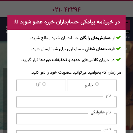
021- 42294
در خبرنامه پیامکی حسابداران خبره عضو شوید تا:
از
همایش‌های رایگان
حسابداران خبره مطلع ‎شوید.
فرصت‌های شغلی
حسابداری برای شما ارسال شود.
صفحه اصلی
دوره‌ها
در جریان
کلاس‌های جدید و تخفیفات دوره‌ها
قرار گیرید.
هر زمان که بخواهید می‌توانید عضویت خود را لغو کنید.
دوره آنلاین فشرده EFA -
خانم
آقا
English For Accounting -
نام
ویـژه نوروز
نام خانوادگی
(آموزش‌های آنــلایــن) (زبان تخصصی
حسابداری)
تلفن