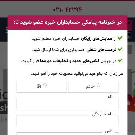
021- 42294
در خبرنامه پیامکی حسابداران خبره عضو شوید تا:
از
همایش‌های رایگان
حسابداران خبره مطلع ‎شوید.
فرصت‌های شغلی
حسابداری برای شما ارسال شود.
صفحه اصلی
دوره‌ها
در جریان
کلاس‌های جدید و تخفیفات دوره‌ها
قرار گیرید.
هر زمان که بخواهید می‌توانید عضویت خود را لغو کنید.
دوره حضوری زبان انگلیسی
خانم
آقا
عمومی - سطح Basic A
نام
نام خانوادگی
تلفن