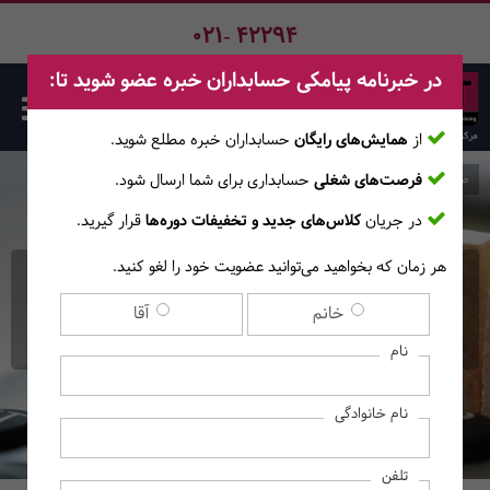
021- 42294
در خبرنامه پیامکی حسابداران خبره عضو شوید تا:
از
همایش‌های رایگان
حسابداران خبره مطلع ‎شوید.
فرصت‌های شغلی
حسابداری برای شما ارسال شود.
صفحه اصلی
دوره‌ها
در جریان
کلاس‌های جدید و تخفیفات دوره‌ها
قرار گیرید.
هر زمان که بخواهید می‌توانید عضویت خود را لغو کنید.
بررسی فنی، مفهومی و
خانم
آقا
حقوقی موارد خاص مالیاتی
نام
نام خانوادگی
تلفن