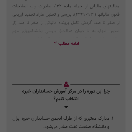
معافیتهای مالیاتی از جمله ماده 132، صادرات و...، اصلاحات
قانون مالیاتها (1394/04/31)، بررسی و تحلیل مازاد تجدید ارزیابی
از صفر تا صد، گردش کامل پرونده مالیاتی از صفر تا صد (از
صدور اظهارنامه تا دیوان عدالت)، بررسی بخشنامههای مهم
مالیاتی و آراء شورایعالی مالیاتی و دیوان عدالت اداری و...، مباحث
ادامه مطلب
مالیاتی قوانین: حداکثر استفاده از توان تولیدی، رفع موانع تولید،
برنامه پنجم و ششم توسعه، احکام دائمی برنامههای توسعه کشور،
بودجه سال 1396
چرا این دوره را در مرکز آموزش حسابداران خبره
انتخاب کنیم؟
مدارک معتبری که از طرف انجمن حسابداران خبره ایران
و دانشگاه صنعت نفت صادر می‌شود.