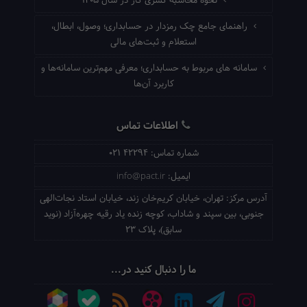
نحوه محاسبه کسری کار در سال ۱۴۰۵
راهنمای جامع چک رمزدار در حسابداری؛ وصول، ابطال،
استعلام و ثبت‌های مالی
سامانه های مربوط به حسابداری؛ معرفی مهم‌ترین سامانه‌ها و
کاربرد آن‌ها
اطلاعات تماس
شماره تماس:
021 42294
ایمیل:
info@pact.ir
آدرس مرکز:
تهران، خیابان کریم‌خان زند، خیابان استاد نجات‌الهی
جنوبی، بین سپند و شاداب، کوچه زنده یاد رقیه چهره‌آزاد (نوید
سابق)، پلاک 23
ما را دنبال کنید در...