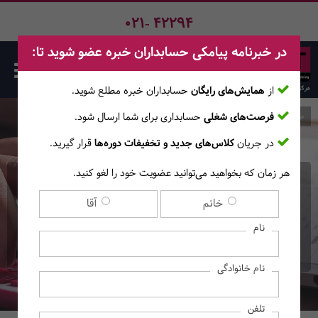
021- 42294
در خبرنامه پیامکی حسابداران خبره عضو شوید تا:
از
همایش‌های رایگان
حسابداران خبره مطلع ‎شوید.
فرصت‌های شغلی
حسابداری برای شما ارسال شود.
صفحه اصلی
دوره‌ها
در جریان
کلاس‌های جدید و تخفیفات دوره‌ها
قرار گیرید.
هر زمان که بخواهید می‌توانید عضویت خود را لغو کنید.
کارگاه آنلاین گزارش نویسی
خانم
آقا
حسابرسی
نام
(ویژه داوطلبان آزمون جامعه حسابدار رسمی)
نام خانوادگی
تلفن