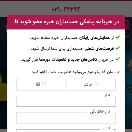
021- 42294
در خبرنامه پیامکی حسابداران خبره عضو شوید تا:
از
همایش‌های رایگان
حسابداران خبره مطلع ‎شوید.
فرصت‌های شغلی
حسابداری برای شما ارسال شود.
صفحه اصلی
وبلاگ
پادکست
در جریان
کلاس‌های جدید و تخفیفات دوره‌ها
قرار گیرید.
هر زمان که بخواهید می‌توانید عضویت خود را لغو کنید.
پیاده‌سازی استانداردهای
خانم
آقا
بین‌المللی گزارشگری مالی،
نام
قسمت اول - RADIO PACT 8
نام خانوادگی
تلفن