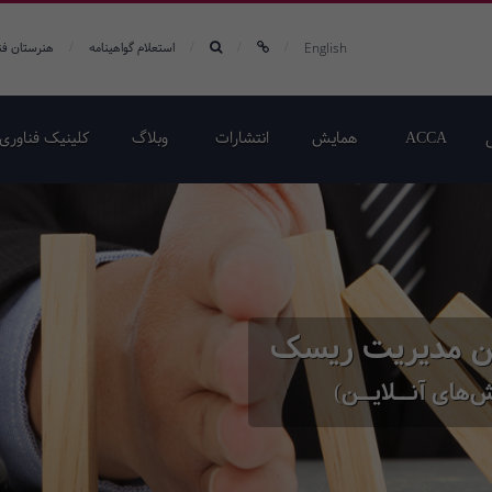
/
/
/
/
English
استعلام گواهینامه
هنرستان فن
ACCA
همایش‌
انتشارات
وبلاگ
کلینیک فناوری 
این مدیریت ریسک
‌های آنــلایــن)