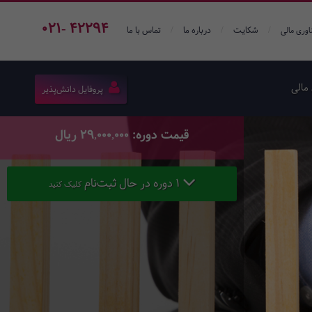
021- 42294
/
/
/
شکایت
درباره ما
تماس با ما
اوری مالی
مالی
پروفایل دانش‌پذیر
قیمت دوره: 29,000,000 ریال
1 دوره در حال ثبت‌نام
کلیک کنید