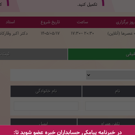
3
2
تکمیل کنید.
کل
روز برگزاری
ساعت
تاریخ شروع
استاد
عصرها (آنلاین)
17:30~ 20:30
1405/05/17
دکتر اکبر وقارکا
قیقی
ثبت‌ن
نام
نام خانوادگی
تلفن همراه
ایمیل
در خبرنامه پیامکی حسابداران خبره عضو شوید تا: