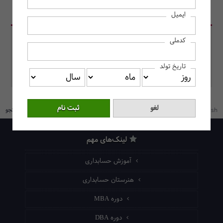
در دوره‌ها
در وبلاگ حسابداران
ایمیل
کدملی
تاریخ تولد
/
/
/
/
/
استعلام گواهینامه
وبلاگ
جستجو
English
شکایت
تماس با ما
لینک‌های مهم
آموزش حسابداری
هنرستان حسابداری
دوره MBA
دوره DBA