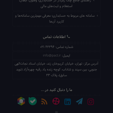
راهنمای جامع چک رمزدار در حسابداری؛ وصول، ابطال،
استعلام و ثبت‌های مالی
سامانه های مربوط به حسابداری؛ معرفی مهم‌ترین سامانه‌ها و
کاربرد آن‌ها
اطلاعات تماس
شماره تماس:
021 42294
ایمیل:
info@pact.ir
آدرس مرکز:
تهران، خیابان کریم‌خان زند، خیابان استاد نجات‌الهی
جنوبی، بین سپند و شاداب، کوچه زنده یاد رقیه چهره‌آزاد (نوید
سابق)، پلاک 23
ما را دنبال کنید در...