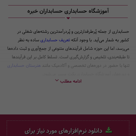
آموزشگاه حسابداری حسابداران خبره
حسابداری از جمله پُرطرفدارترین و پُردرآمدترین رشته‌های شغلی در
کشور به شمار می‌آید. با وجود آنکه
تعریف حسابداری
ساده به نظر
می‌رسد، اما این حوزه شامل فرآیندهای متنوعی از جمع‌آوری و ثبت داده‌ها
تا طبقه‌بندی، تلخیص و گزارش‌گیری است. تسلط کامل بر این فرآیندها
تنها با حضور در دوره‌های تخصصی و آکادمیک مانند
هنرستان حسابداری
و دوره‌های آموزشگاه حسابداری پکت میسر می‌شود.
ادامه مطلب
شرکت در دوره‌های آموزشگاه حسابداری پکت، چه به صورت حضوری در
تهران و چه به شکل آنلاین و غیرحضوری، فرصتی ارزشمند برای ارتقای
دانش مالی و مهارت‌های شغلی شماست. در پکت می‌توانید طیف
گسترده‌ای از دوره‌های تخصصی مانند
حسابداری صنعتی
،
حسابداری
مالی
،
حسابداری پیمانکاری
،
حسابداری مالیاتی
،
حسابرسی داخلی
و
همچنین دوره آمادگی آزمون حسابدار رسمی را زیر نظر اساتید برجسته و
دانلود نرم‌افزارهای مورد نیاز برای
مربیان مجرب بگذرانید.