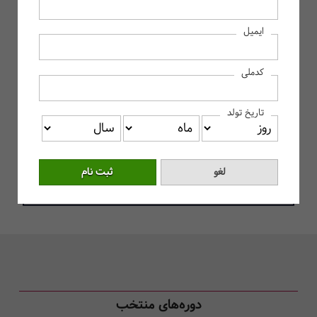
1,451
دوره
درحال برگزاری
ایمیل
22,926
بیش از
دوره
برگزار شده
کدملی
تاریخ تولد
مشاهده چارت میزان رضایت از حسابداران
خبره
دوره‌های منتخب