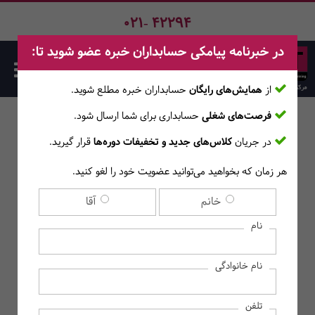
021- 42294
در خبرنامه پیامکی حسابداران خبره عضو شوید تا:
از
همایش‌های رایگان
حسابداران خبره مطلع ‎شوید.
فرصت‌های شغلی
حسابداری برای شما ارسال شود.
اطلاعات بیشتر و ثبت‌نام ...
اد
اد
‌نام ...
در جریان
کلاس‌های جدید و تخفیفات دوره‌ها
قرار گیرید.
هر زمان که بخواهید می‌توانید عضویت خود را لغو کنید.
خانم
آقا
نام
نام خانوادگی
200,439
نفر
دانش‌پذیر
تلفن