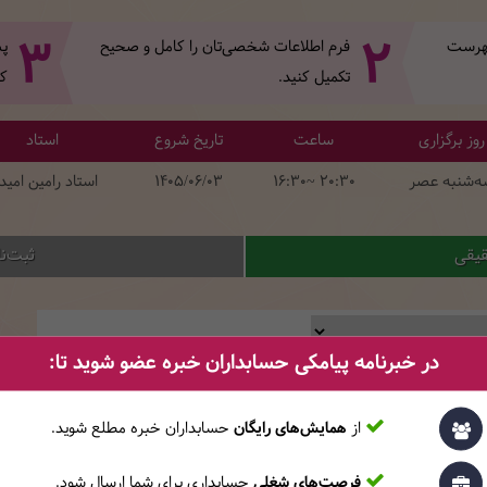
3
2
 فهرست
فرم اطلاعات شخصی‌تان‌ را کامل و صحیح
پس
تکمیل کنید.
کل
روز برگزاری
ساعت
تاریخ شروع
استاد
ه‌شنبه عصر
16:30~ 20:30
1405/06/03
استاد رامین امید
قیقی
ثبت‌ن
در خبرنامه پیامکی حسابداران خبره عضو شوید تا:
نام
نام خانوادگی
از
همایش‌های رایگان
حسابداران خبره مطلع ‎شوید.
فرصت‌های شغلی
حسابداری برای شما ارسال شود.