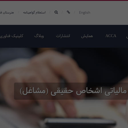
/
/
/
/
English
استعلام گواهینامه
هنرستان فن
ACCA
همایش‌
انتشارات
وبلاگ
کلینیک فناوری 
 مالیاتی اشخاص حقیقی (مشاغل)