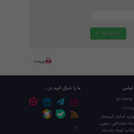
ارسال نظر
پرینت‌
 تماس
ما را دنبال کنید در...
021 42294
info@p
ران، خیابان کریم‌خان
ستاد نجات‌الهی جنوبی،
داب، کوچه زنده یاد