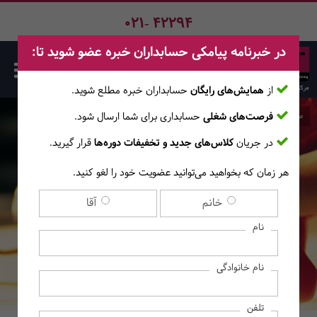
021- 42294
در خبرنامه پیامکی حسابداران خبره عضو شوید تا:
از
همایش‌های رایگان
حسابداران خبره مطلع ‎شوید.
فرصت‌های شغلی
حسابداری برای شما ارسال شود.
صفحه اصلی
وبلاگ
در جریان
کلاس‌های جدید و تخفیفات دوره‌ها
قرار گیرید.
وبلاگ
هر زمان که بخواهید می‌توانید عضویت خود را لغو کنید.
خانم
آقا
اخبار آموزشگاه
اخبار جهان
اخبار حسابدارن
پادکست
مجوزها
نام
نام خانوادگی
تلفن