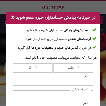
021- 42294
در خبرنامه پیامکی حسابداران خبره عضو شوید تا:
از
همایش‌های رایگان
حسابداران خبره مطلع ‎شوید.
فرصت‌های شغلی
حسابداری برای شما ارسال شود.
صفحه اصلی
وبلاگ
در جریان
کلاس‌های جدید و تخفیفات دوره‌ها
قرار گیرید.
وبلاگ
هر زمان که بخواهید می‌توانید عضویت خود را لغو کنید.
اخبار آموزشگاه
خانم
آقا
اخبار آموزشگاه
اخبار جهان
اخبار حسابدارن
پادکست
مجوزها
نام
نام خانوادگی
تلفن