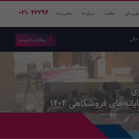
021- 42294
/
/
/
شکایت
درباره ما
تماس با ما
اوری مالی
مالی
پروفایل دانش‌پذیر
ری
نه‌های فروشگاهی 1404