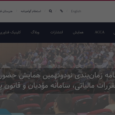
/
/
/
/
English
استعلام گواهینامه
هنرستان فن
ACCA
همایش‌
انتشارات
وبلاگ
کلینیک فناوری 
امه زمان‌بندی نودونهمین همایش حضو
رات مالیاتی، سامانه مؤدیان و قانون پایا