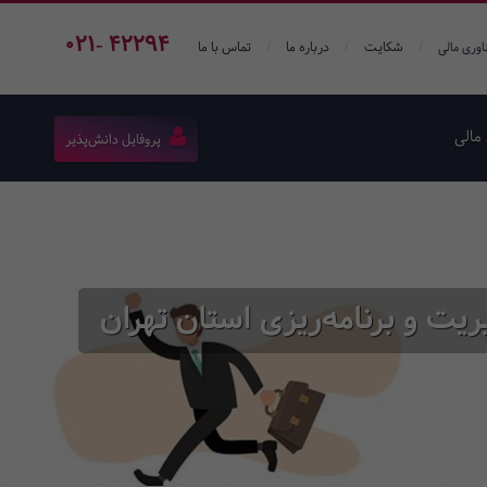
021- 42294
/
/
/
شکایت
درباره ما
تماس با ما
اوری مالی
مالی
پروفایل دانش‌پذیر
یت و برنامه‌ریزی استان تهران