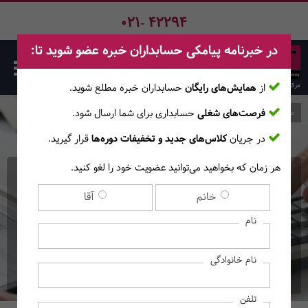
021- 42294
در خبرنامه پیامکی حسابداران خبره عضو شوید تا:
از
همایش‌های رایگان
حسابداران خبره مطلع ‎شوید.
فرصت‌های شغلی
حسابداری برای شما ارسال شود.
صفحه اصلی
دوره‌ها
در جریان
کلاس‌های جدید و تخفیفات دوره‌ها
قرار گیرید.
هر زمان که بخواهید می‌توانید عضویت خود را لغو کنید.
کارگاه آنلاین تشریح
خانم
آقا
استاندارد حسابداری بخش
نام
عمومی شماره 10
نام خانوادگی
(آموزش‌های آنــلایــن)
تلفن