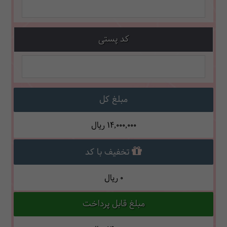
کد پستی
مبلغ کل
14,000,000
ریال
تخفیف با کد
0
ریال
مبلغ قابل پرداخت