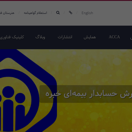
/
/
/
/
English
استعلام گواهینامه
هنرستان فن
ACCA
همایش‌
انتشارات
وبلاگ
کلینیک فناوری 
ش حسابدار بیمه‌ای خبره