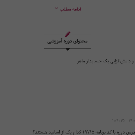
ادامه مطلب
/ 12 ساعت
تعارضات در حسابرسی بیمه‌ای و مبانی تشخیص حق بیمه - واکاوی اجرایی ماده 47 قانون تامی
 ملحقات آن.
محتوای دوره آموزشی
دانش‌افزایی یک حسابدار ماهر
10:40
140
برنامه 19715 کدام یک از اساتید هستند؟