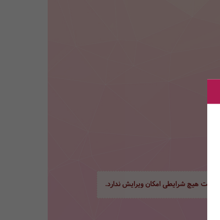
ور تحت هیچ شرایطی امکان ویرایش ندارد.