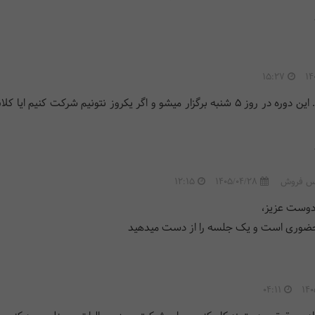
15:27
14
سلام وقت بخیر. این دوره در روز 5 شنبه برگزار میشو و اگر یکروز نتونیم شرکت کنی
س فروش
1405/04/28
12:15
دوست عزیز،
حضوری است و یک جلسه را از دست میدهید
04:11
140