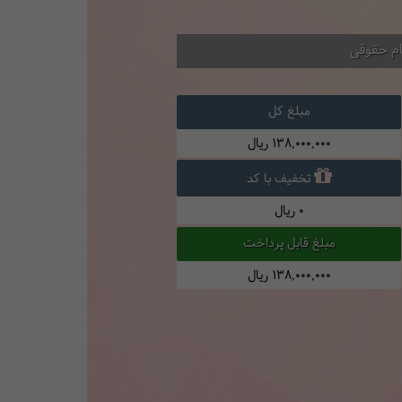
ام حقوقی
مبلغ کل
138,000,000
ریال
تخفیف با کد
0
ریال
مبلغ قابل پرداخت
138,000,000
ریال