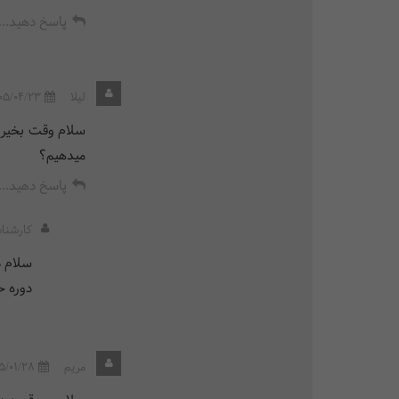
پاسخ دهید...
لیلا
05/04/23
میدهیم؟
پاسخ دهید...
کارشنا
سلام 
دوره 
مریم
5/01/28