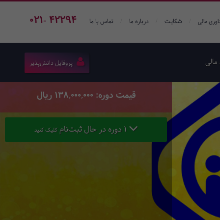
021- 42294
/
/
/
شکایت
درباره ما
تماس با ما
اوری مالی
مالی
پروفایل دانش‌پذیر
قیمت دوره: 138,000,000 ریال
1 دوره در حال ثبت‌نام
کلیک کنید