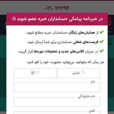
021- 42294
در خبرنامه پیامکی حسابداران خبره عضو شوید تا:
از
همایش‌های رایگان
حسابداران خبره مطلع ‎شوید.
فرصت‌های شغلی
حسابداری برای شما ارسال شود.
صفحه اصلی
وبلاگ
اخبار آموزشگاه
در جریان
کلاس‌های جدید و تخفیفات دوره‌ها
قرار گیرید.
هر زمان که بخواهید می‌توانید عضویت خود را لغو کنید.
ثبت‌نام در نخستین هنرستان
خانم
آقا
فنی حرفه ای پسرانه غیردولتی
نام
فناوری مالی کشور
نام خانوادگی
تلفن