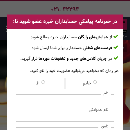
021- 42294
در خبرنامه پیامکی حسابداران خبره عضو شوید تا:
از
همایش‌های رایگان
حسابداران خبره مطلع ‎شوید.
فرصت‌های شغلی
حسابداری برای شما ارسال شود.
صفحه اصلی
وبلاگ
در جریان
کلاس‌های جدید و تخفیفات دوره‌ها
قرار گیرید.
وبلاگ
هر زمان که بخواهید می‌توانید عضویت خود را لغو کنید.
خانم
آقا
اخبار آموزشگاه
اخبار جهان
اخبار حسابدارن
پادکست
مجوزها
نام
نام خانوادگی
تلفن