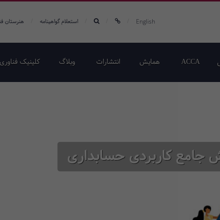
/
/
/
/
English
استعلام گواهینامه
هنرستان فن
ACCA
همایش‌
انتشارات
وبلاگ
کلینیک فناوری 
 جامع کاربردی حسابداری