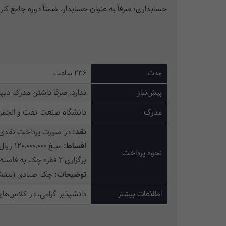
حسابداری؛ صرفاً به عنوان حسابدار.
ضمناً دوره جامع کا
مدت
236 ساعت
پیش‌نیاز
ندارد. صرفا داشتن مدرک دیپ
مدرک
دانشگاه صنعت نفت و انجمن ح
نقد:
در صورت پرداخت نقدی، مبلغ 12،000،000 ریال تخفیف
اقساط:
مبلغ 120،000،000 ریال بابت پیش پرداخت و الباقی برای دوره‌های سه روز در هفته
نحوه پرداخت
برگزاری 2 فقره چک به فاصله 3 ماه یکبار، مساوی
توضیحات:
چک صیادی (بنفش)
اطلاعات بیشتر
دانشپذیر گرامی، در کلاس‌های