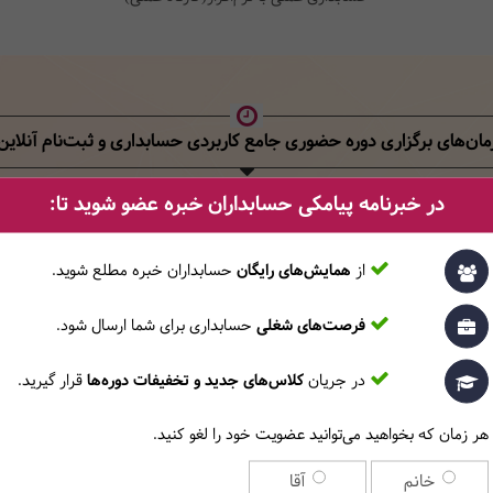
مان‌های برگزاری دوره حضوری جامع کاربردی حسابداری
و ثبت‌نام آنلاین
در خبرنامه پیامکی حسابداران خبره عضو شوید تا:
3
2
 فهرست
فرم اطلاعات شخصی‌تان‌ را کامل و صحیح
پس
تکمیل کنید.
کل
از
همایش‌های رایگان
حسابداران خبره مطلع ‎شوید.
فرصت‌های شغلی
حسابداری برای شما ارسال شود.
وز برگزاری
ساعت
تاریخ شروع
استاد
شنبه/چهارشنبه
17:30~ 20:30
1405/05/28
استاد علیرضا حق‌گو 
در جریان
کلاس‌های جدید و تخفیفات دوره‌ها
قرار گیرید.
شنبه عصرها
14:00~ 18:00
1405/05/29
استاد علیرضا حق‌گو 
هر زمان که بخواهید می‌توانید عضویت خود را لغو کنید.
شنبه صبح‌ها
09:00~ 13:00
1405/05/29
استاد علیرضا حق‌گو 
خانم
آقا