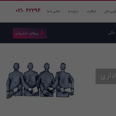
021- 42294
/
/
/
شکایت
درباره ما
تماس با ما
اوری مالی
مالی
پروفایل دانش‌پذیر
داری