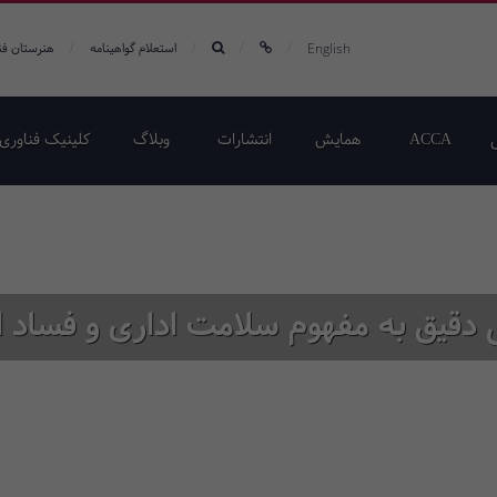
/
/
/
/
English
استعلام گواهینامه
هنرستان فن
ACCA
همایش‌
انتشارات
وبلاگ
کلینیک فناوری 
 دقیق به مفهوم سلامت اداری و فساد ا