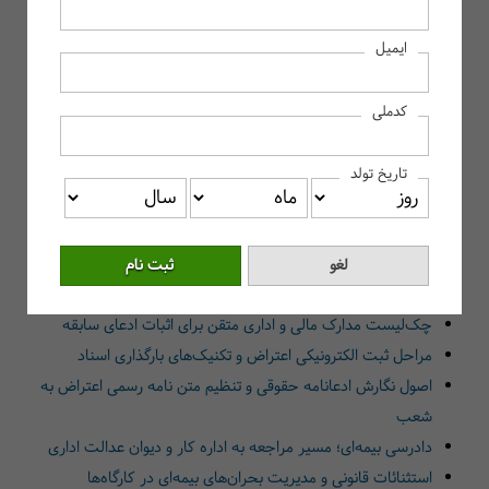
راهنمای جامع اعتراض به سوابق بیمه
ایمیل
ریشه‌یابی مغایرت‌ها در سوابق تامین اجتماعی
کسری کارکرد؛ خطای محاسباتی در سیستم‌های حقوق و دستمزد
کدملی
اشتباه در «عنوان شغلی» و جرایم سنگین بازنشستگی مشاغل
سخت
تاریخ تولد
اصلاح مغایرت سوابق در دوران دریافت بیمه بیکاری
چالش‌های انتقال سوابق میان صندوق‌های بازنشستگی
وظایف حسابدار در استخراج و تحلیل سوابق بیمه‌ای
راهنمای بررسی شناسنامه بیمه‌ای کارگاه در سامانه eservices
چک‌لیست مدارک مالی و اداری متقن برای اثبات ادعای سابقه
مراحل ثبت الکترونیکی اعتراض و تکنیک‌های بارگذاری اسناد
اصول نگارش ادعانامه حقوقی و تنظیم متن نامه رسمی اعتراض به
شعب
دادرسی بیمه‌ای؛ مسیر مراجعه به اداره کار و دیوان عدالت اداری
استثنائات قانونی و مدیریت بحران‌های بیمه‌ای در کارگاه‌ها