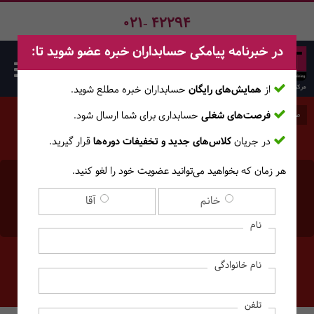
021- 42294
در خبرنامه پیامکی حسابداران خبره عضو شوید تا:
از
همایش‌های رایگان
حسابداران خبره مطلع ‎شوید.
فرصت‌های شغلی
حسابداری برای شما ارسال شود.
صفحه اصلی
وبلاگ
در جریان
کلاس‌های جدید و تخفیفات دوره‌ها
قرار گیرید.
هر زمان که بخواهید می‌توانید عضویت خود را لغو کنید.
راهنمای جامع اعتراض به
خانم
آقا
سوابق بیمه
نام
نام خانوادگی
تلفن