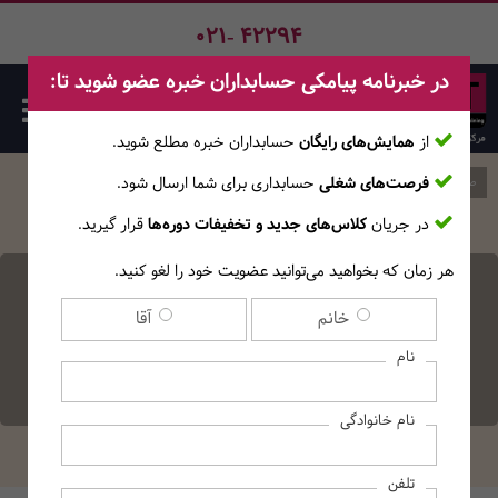
021- 42294
در خبرنامه پیامکی حسابداران خبره عضو شوید تا:
از
همایش‌های رایگان
حسابداران خبره مطلع ‎شوید.
فرصت‌های شغلی
حسابداری برای شما ارسال شود.
صفحه اصلی
وبلاگ
در جریان
کلاس‌های جدید و تخفیفات دوره‌ها
قرار گیرید.
هر زمان که بخواهید می‌توانید عضویت خود را لغو کنید.
بلاک‌چین در حسابرسی؛
خانم
آقا
شفافیت مطلق یا تهدید
نام
جدید؟
نام خانوادگی
تلفن