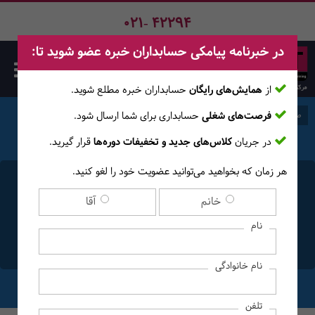
021- 42294
در خبرنامه پیامکی حسابداران خبره عضو شوید تا:
از
همایش‌های رایگان
حسابداران خبره مطلع ‎شوید.
فرصت‌های شغلی
حسابداری برای شما ارسال شود.
صفحه اصلی
وبلاگ
در جریان
کلاس‌های جدید و تخفیفات دوره‌ها
قرار گیرید.
هر زمان که بخواهید می‌توانید عضویت خود را لغو کنید.
همه چیز درباره مالیات حقوق
خانم
آقا
1405؛ از معافیت تا نکات
نام
اظهارنامه
نام خانوادگی
تلفن