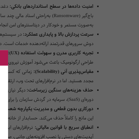
امنیت داده‌ها در سطح استانداردهای بانکی:
دغدغه
باج‌گیر (Ransomware) به‌راحتی اس
به‌صورت مستمر و خودکار در دیتاسنترهای امن انجام
سرعت پردازش بالا و پایداری عملکرد:
در سیستم‌های
دوش سرورهای قدرتمند ارائه‌دهنده خدمات است. در ن
تجربه کاربری مدرن و سهولت استفاده (UX):
برخلا
طراحی ارگونومیک باعث می‌شود آموزش نیروی کار جدید (Onboarding) در کوتاه‌ترین زمان انجام شود و حسابداران با کمترین کلیک به خر
مقیاس‌پذیری آنی (Scalability):
زمانی که کسب‌وکا
مجدد هستید. اما در نرم‌افزارهای تحت وب، ارتقای 
حذف هزینه‌های سنگین زیرساخت:
دوره‌ای (SaaS)، سرمایه در گردش سازمان را برای بخش‌های حیاتی‌تر آزاد می‌کند.
دورکاری بدون قطعی و مدیریت یکپارچه شعب:
این مانع را کاملاً حذف می‌کند. حسابدار از خانه و
انطباق سریع با قوانین مالیاتی:
آپدیت‌های دستی یا نصب افزونه‌های جانبی، صورتحسا