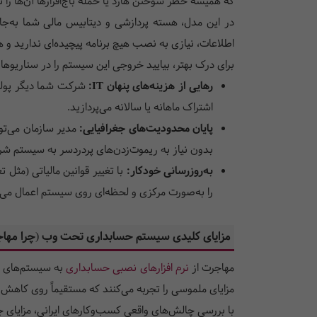
که همیشه خطر سوختن هارد یا حمله باج‌افزارها آن‌ها را تهدید می‌کرد. نرم‌افزار حسابداری کلود (Accounting
در این مدل، هسته پردازشی و دیتابیس مالی شما به‌ج
اطلاعات، نیازی به نصب هیچ برنامه پیچیده‌ای ندارید 
برای درک بهتر، بیایید خروجی این سیستم را در سناریوهای
رهایی از هزینه‌های پنهان IT:
شرکت شما دیگر پولی 
اشتراک ماهانه یا سالانه می‌پردازید.
پایان محدودیت‌های جغرافیایی:
مدیر سازمان می‌توا
بدون نیاز به ریموت‌زدن‌های پردردسر به سیستم شرکت
به‌روزرسانی خودکار:
با تغییر قوانین مالیاتی (مثل 
را به‌صورت مرکزی و لحظه‌ای روی سیستم اعمال می‌ک
مزایای کلیدی سیستم حسابداری تحت وب (چرا مها
مهاجرت از
نرم‌ افزارهای نصبی حسابداری
به سیستم‌های ت
مزایای ملموسی را تجربه می‌کنند که مستقیماً روی کاهش ه
با بررسی چالش‌های واقعی کسب‌وکارهای ایرانی، مزایای جا