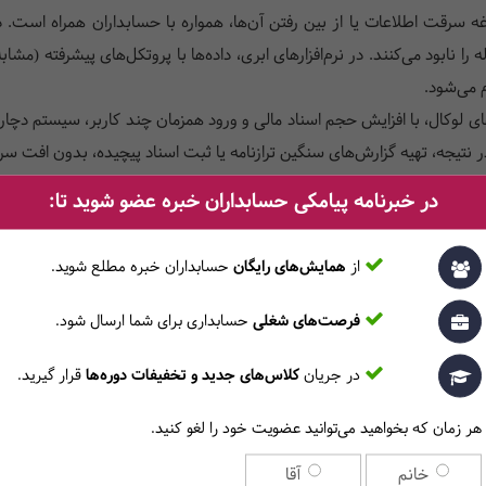
 سرقت اطلاعات یا از بین رفتن آن‌ها، همواره با حسابداران همراه است.
ناد مالی چند ساله را نابود می‌کنند. در نرم‌افزارهای ابری، داده‌ها با پروتکل‌های پیش
 می‌شود.
 لوکال، با افزایش حجم اسناد مالی و ورود همزمان چند کاربر، سیستم دچار 
تیجه، تهیه گزارش‌های سنگین ترازنامه یا ثبت اسناد پیچیده، بدون افت سر
ف نرم‌افزارهای سنتی که منوهای تودرتو و رابط کاربری پیچیده‌ای دارند، راهک
در خبرنامه پیامکی حسابداران خبره عضو شوید تا:
وجی مدنظر برسند.
ر شما توسعه می‌یابد و شعبه یا کاربر جدیدی اضافه می‌کنید، در سیستم
از
همایش‌های رایگان
حسابداران خبره مطلع ‎شوید.
دسترسی‌ها و افزودن کاربر جدید تنها با چند کلیک و در همان لحظه صورت می‌
فرصت‌های شغلی
حسابداری برای شما ارسال شود.
در جریان
کلاس‌های جدید و تخفیفات دوره‌ها
قرار گیرید.
حسابداران به‌خوبی با 
 مدیرعامل از شعبه‌ای در کشوری دیگر، همزمان و با بالاترین کیفیت به یک د
هر زمان که بخواهید می‌توانید عضویت خود را لغو کنید.
خانم
آقا
ب‌های الکترونیکی را مستقیماً به سامانه مودیان ارسال می‌کند.