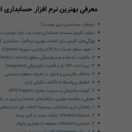
معرفی بهترین نرم افزار حسابداری ا
نرم‌افزار حسابداری ابری چیست؟
مزایای کلیدی سیستم حسابداری تحت وب (چرا مهاجرت ب
ویژگی‌های کلیدی برای انتخاب بهترین نرم‌افزار حسابداری کل
۱. تعهد سطح خدمات (SLA) و پایداری سرورها (Uptime)
۲. مالکیت داده‌ها و عدم وابستگی مطلق (Vendor Lock-in)
۳. زیرساخت API باز و قابلیت یکپارچگی (Integration)
۴. ساختار ماتریسی و شناور در تعریف سطوح دسترسی
۵. انطباق بی‌واسطه با تکالیف مالیاتی ایران
۶. کیفیت پشتیبانی و مدیریت بحران (B2B Support)
معرفی و مقایسه بهترین نرم‌افزارهای حسابداری ابری در بازا
۱. راهکاران ابری (همکاران سیستم)؛ انتخاب اول شرکت‌های متوسط و بزرگ
۲. حسابفا (Hesabfa)؛ چابک، مدرن و کاربر پسند
۳. حسابرو (Hesabro)؛ منعطف با معماری ماژولار
۴. ابرستان (Abarastan)؛ اقتصادی و در دسترس