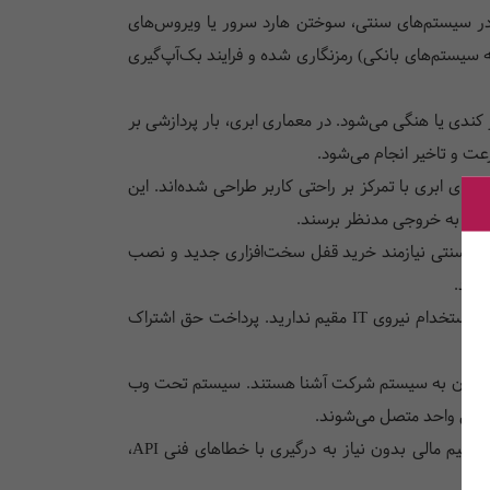
 در سیستم‌های سنتی، سوختن هارد سرور یا ویروس‌های
رفته (مشابه سیستم‌های بانکی) رمزنگاری شده و فرایند بک‌آپ‌گیری
کندی یا هنگی می‌شود. در معماری ابری، بار پردازشی بر
عت و تاخیر انجام می‌شود.
ارهای ابری با تمرکز بر راحتی کاربر طراحی شده‌اند. این
‌های سنتی نیازمند خرید قفل سخت‌افزاری جدید و نصب
گیرد.
دیگر نیازی به خرید سرورهای فیزیکی گران‌قیمت، تجهیزات شبکه، سیستم‌های خنک‌کننده و استخدام نیروی IT مقیم ندارید. پرداخت حق اشتراک
کندی و قطعی نرم‌افزارهایی مثل AnyDesk هنگام ریموت زدن به سیستم شرکت آشنا هستند. سیستم تحت وب
یتابیس واحد متصل می‌شوند.
نرم‌افزارهای ابری استاندارد، به‌طور مداوم با تغییرات قوانین سازمان امور مالیاتی به‌روز می‌شوند. تیم مالی بدون نیاز به درگیری با خطاهای فنی API،