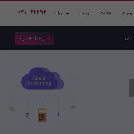
021- 42294
/
/
/
شکایت
درباره ما
تماس با ما
اوری مالی
مالی
پروفایل دانش‌پذیر