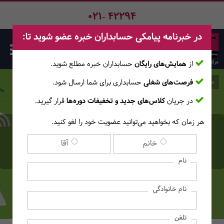
021- 42294
در خبرنامه پیامکی حسابداران خبره عضو شوید تا:
از
همایش‌های رایگان
حسابداران خبره مطلع ‎شوید.
فرصت‌های شغلی
حسابداری برای شما ارسال شود.
صفحه اصلی
وبلاگ
در جریان
کلاس‌های جدید و تخفیفات دوره‌ها
قرار گیرید.
هر زمان که بخواهید می‌توانید عضویت خود را لغو کنید.
همه چیز درباره حسابداری
خانم
آقا
ابری و آنلاین
نام
نام خانوادگی
تلفن