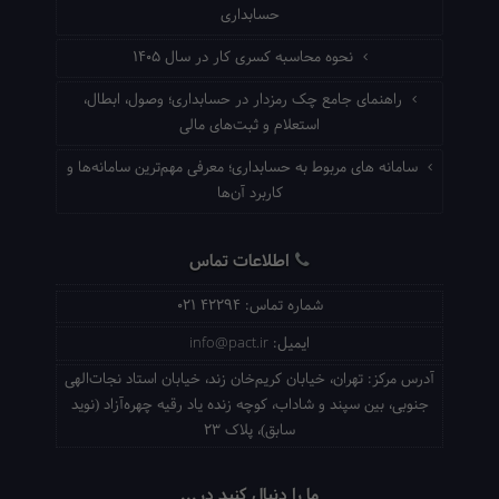
حسابداری
نحوه محاسبه کسری کار در سال ۱۴۰۵
راهنمای جامع چک رمزدار در حسابداری؛ وصول، ابطال،
استعلام و ثبت‌های مالی
سامانه های مربوط به حسابداری؛ معرفی مهم‌ترین سامانه‌ها و
کاربرد آن‌ها
اطلاعات تماس
شماره تماس:
021 42294
ایمیل:
info@pact.ir
آدرس مرکز:
تهران، خیابان کریم‌خان زند، خیابان استاد نجات‌الهی
جنوبی، بین سپند و شاداب، کوچه زنده یاد رقیه چهره‌آزاد (نوید
سابق)، پلاک 23
ما را دنبال کنید در...