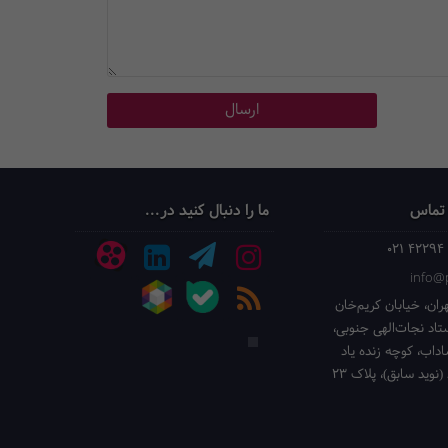
 تماس
ما را دنبال کنید در...
021 42294
info@p
ران، خیابان کریم‌خان
ستاد نجات‌الهی جنوبی،
داب، کوچه زنده یاد
(نوید سابق)، پلاک 23