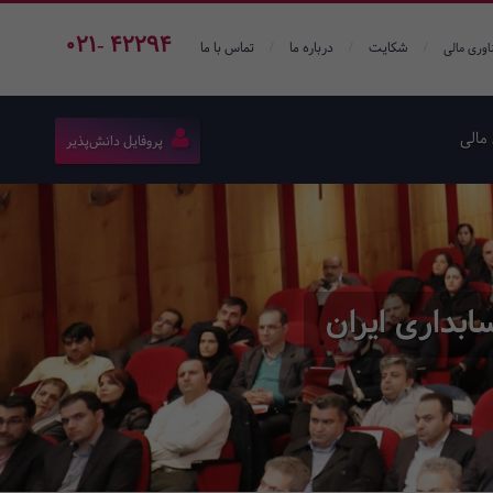
021- 42294
/
/
/
شکایت
درباره ما
تماس با ما
اوری مالی
مالی
پروفایل دانش‌پذیر
بداری ایران