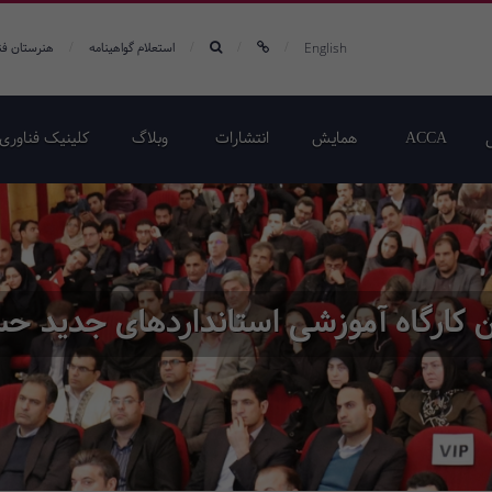
/
/
/
/
English
استعلام گواهینامه
هنرستان فن
ACCA
همایش‌
انتشارات
وبلاگ
کلینیک فناوری 
 کارگاه آموزشی استانداردهای جدید حسا