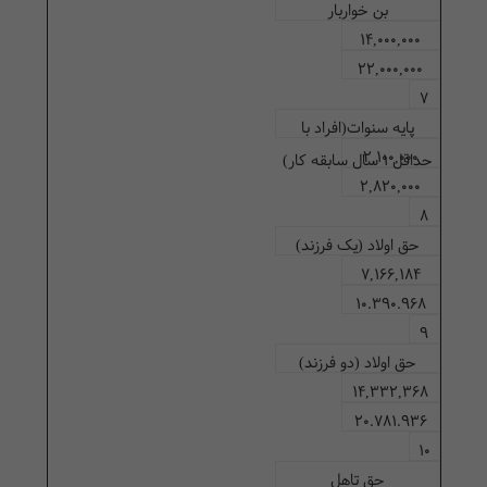
بن خواربار
14,000,000
22,000,000
7
پایه سنوات(افراد با
2,100,000
حداقل 1 سال سابقه کار)
2,820,000
8
حق اولاد (یک فرزند)
7,166,184
10.390.968
9
حق اولاد (دو فرزند)
14,332,368
20.781.936
10
حق تاهل