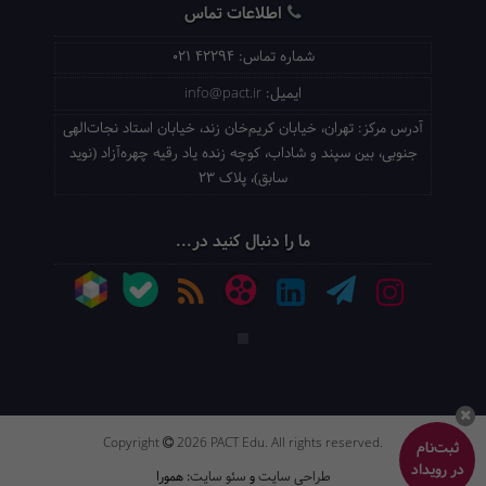
اطلاعات تماس
شماره تماس:
021 42294
ایمیل:
info@pact.ir
آدرس مرکز:
تهران، خیابان کریم‌خان زند، خیابان استاد نجات‌الهی
جنوبی، بین سپند و شاداب، کوچه زنده یاد رقیه چهره‌آزاد (نوید
سابق)، پلاک 23
ما را دنبال کنید در...
Copyright
2026 PACT Edu. All rights reserved.
ثبت‌نام
در رویداد
طراحی سایت
و
سئو سایت
: همورا