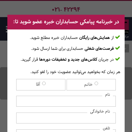
021- 42294
در خبرنامه پیامکی حسابداران خبره عضو شوید تا:
از
همایش‌های رایگان
حسابداران خبره مطلع ‎شوید.
فرصت‌های شغلی
حسابداری برای شما ارسال شود.
صفحه اصلی
وبلاگ
اخبار حسابدارن
در جریان
کلاس‌های جدید و تخفیفات دوره‌ها
قرار گیرید.
هر زمان که بخواهید می‌توانید عضویت خود را لغو کنید.
حقوق و دستمزد 1404 چقدر
خانم
آقا
است؟
نام
نام خانوادگی
تلفن