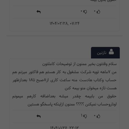
0
0
1404/02/28, 07:24
نازنین
سلام وقتتون بخیر ممنون از توضیحات کاملتون
من ۷ماهه تویه شرکت مشغول به کار هستم هم فاکتور میزنم هم
حساب وکتاب هادست منه ساعت کاری از۸صبح تا۱۸ بعدازظهر
هست تازه میخوان منو بیمه کنن
حقوق من بابیمه چقدر میشه بعداضافه کارهم میمونم
اوناروحساب نمیکنن ؟؟؟؟ ممنون ازاینکه پاسخگو هستین
1
0
1404/01/26, 22:12