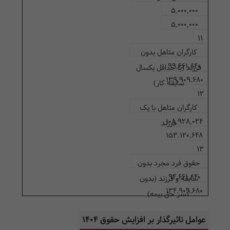
5,000,000
5,000,000
11
کارگران متاهل بدون
99,661,840
فرزند (با حداقل یکسال
139.909.680
سابقه کار)
12
کارگران متاهل با یک
108,928,024
فرزند
153.120.648
13
حقوق فرد مجرد بدون
94,661,840
سابقه و فرزند (بدون
134.909.680
کسر حق بیمه)
عوامل تاثیرگذار بر افزایش حقوق 1404