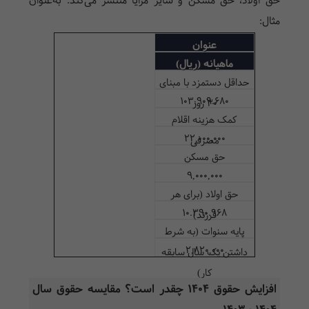
حق اولاد، حق مسکن و سایر مزایا منتشر می‌کند. به‌عنوان
مثال:
عنوان
ماهیانه (ریال)
حداقل دستمزد با مبنای
103.909.680
۳۰ روز
کمک هزینه اقلام
22,000,000
مصرفی
حق مسکن
9,000,000
حق اولاد (برای هر
10.390.968
فرزند)
پایه سنوات (به شرط
2,820,000
داشتن یک سال سابقه
کار)
افزایش حقوق ۱۴۰۴ چقدر است؟ مقایسه حقوق سال