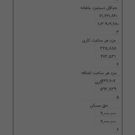
حداقل دستمزد ماهانه
71,661,840
103.909.680
3
مزد هر ساعت کاری
325,888
472.531
4
مزد هر ساعت اضافه
469.607
کاری
592,839
5
حق مسکن
9,000,000
9,000,000
6