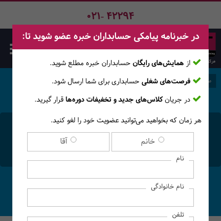
021- 42294
در خبرنامه پیامکی حسابداران خبره عضو شوید تا:
از
همایش‌های رایگان
حسابداران خبره مطلع ‎شوید.
فرصت‌های شغلی
حسابداری برای شما ارسال شود.
صفحه اصلی
وبلاگ
در جریان
کلاس‌های جدید و تخفیفات دوره‌ها
قرار گیرید.
هر زمان که بخواهید می‌توانید عضویت خود را لغو کنید.
آموزش کامل و کاربردی نحوه
خانم
آقا
تهیه لیست حقوق و دستمزد
نام
نام خانوادگی
تلفن