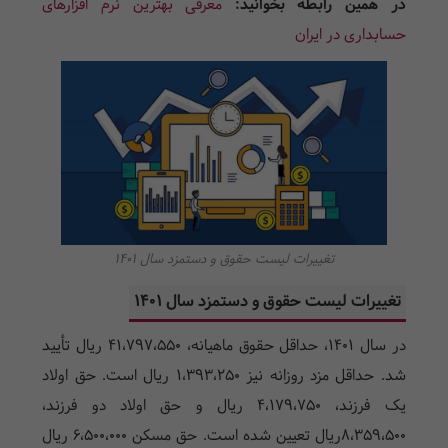
در همین رابطه بخوانید:
معرفی بهترین نرم افزارهای
حسابداری در ایران
تغییرات لیست حقوق و دستمزد سال 1401
تغییرات لیست حقوق و دستمزد سال 1401
در سال 1401، حداقل حقوق ماهیانه، 41،797،550 ریال تأیید
شد. حداقل مزد روزانه نیز 1،393،250 ریال است. حق اولاد
یک فرزند، 4،179،750 ریال و حق اولاد دو فرزند،
8،359،500ریال تعیین شده است. حق مسکن 6،500،000 ریال