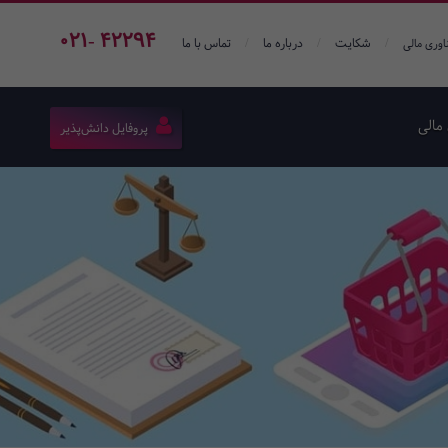
021- 42294
/
/
/
شکایت
درباره ما
تماس با ما
اوری مالی
مالی
پروفایل دانش‌پذیر