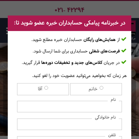
021- 42294
در خبرنامه پیامکی حسابداران خبره عضو شوید تا:
از
همایش‌های رایگان
حسابداران خبره مطلع ‎شوید.
فرصت‌های شغلی
حسابداری برای شما ارسال شود.
صفحه اصلی
دوره‌ها
در جریان
کلاس‌های جدید و تخفیفات دوره‌ها
قرار گیرید.
هر زمان که بخواهید می‌توانید عضویت خود را لغو کنید.
دوره آنلاین حسابرسی و
خانم
آقا
کنترل‌های داخلی در بخش
نام
عمومی
نام خانوادگی
(آموزش‌های آنــلایــن)
تلفن