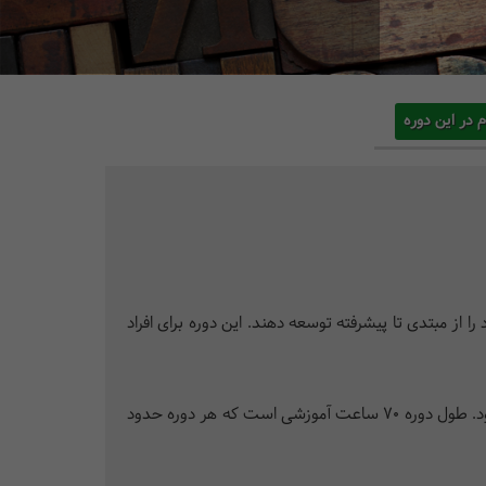
م در این دوره
اهی (12 ماه) قصد دارند مهارت زبان انگلیسی خود را از مبتدی تا پیشرفته توسعه دهند. این دوره برای افراد
آموزش دوره‌­های فشرده با مجموعه کتاب­‌های Touchstone در چهار سطح اول و کتاب­‌های Viewpoint در سطوح پیشرفته انجام می­‌شود. طول دوره 70 ساعت آموزشی است که هر دوره حدود