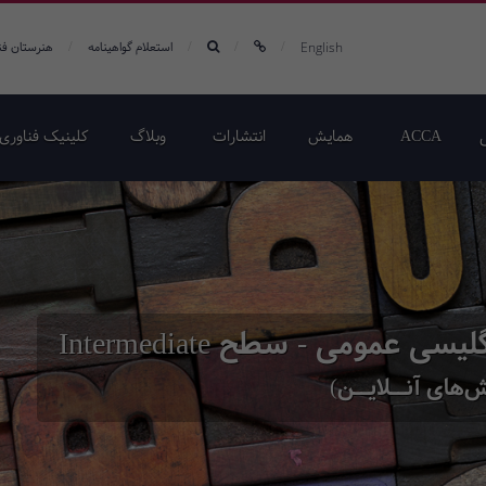
/
/
/
/
English
استعلام گواهینامه
هنرستان فن
ACCA
همایش‌
انتشارات
وبلاگ
کلینیک فناوری 
 عمومی - سطح Intermediate
‌های آنــلایــن)