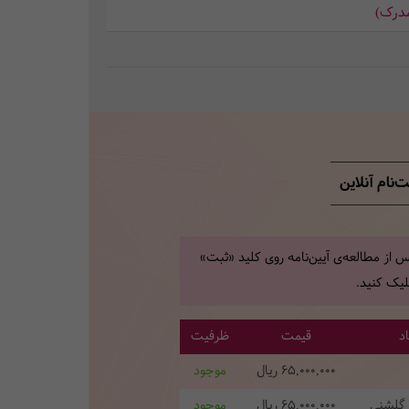
مدرک)
‌نام آنلاین
 از مطالعه‌ی آیین‌نامه روی کلید «ثبت»
یک کنید.
د
قیمت
ظرفیت
65,000,000
ریال
موجود
ا گلشنی
65,000,000
ریال
موجود