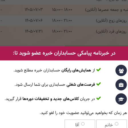
ه‌ و جمعه‌ عصرها (آنلاین)
15:00~ 18:00
1405/07/03
-
روزهای زوج (آنلاین)
18:00~ 21:00
1405/07/06
-
روزهای فرد (آنلاین)
18:00~ 21:00
1405/07/21
-
قیقی
ثبت‌ن
در خبرنامه پیامکی حسابداران خبره عضو شوید تا:
از
همایش‌های رایگان
حسابداران خبره مطلع ‎شوید.
فرصت‌های شغلی
حسابداری برای شما ارسال شود.
نام
نام خانوادگی
در جریان
کلاس‌های جدید و تخفیفات دوره‌ها
قرار گیرید.
هر زمان که بخواهید می‌توانید عضویت خود را لغو کنید.
تلفن همراه
ایمیل
خانم
آقا