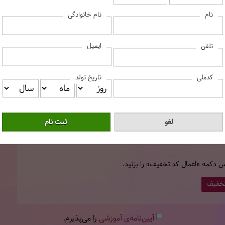
نام
نام خانوادگی
شهر
ایمیل
تلفن
کدملی
تاریخ تولد
کد پستی
س دکمه «اعمال کد تخفیف» را بزنید.
تخفیف
آیین‌نامه‌ی آموزشی
را می‌پذیرم.