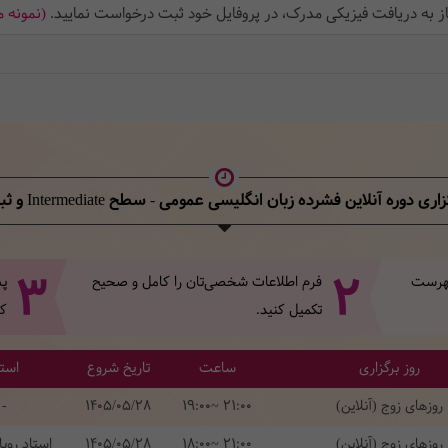
از به دریافت فیزیکی مدرک، در پروفایل خود ثبت‌ درخواست نمایید.
(نمونه 
ری دوره آنلاین فشرده زبان انگلیسی عمومی - سطح Intermediate
و ثبت
3
2
 فهرست
فرم اطلاعات شخصی‌تان‌ را کامل و صحیح
پس
تکمیل کنید.
کل
روز برگزاری
ساعت
تاریخ شروع
استا
روزهای زوج (آنلاین)
19:00~ 21:00
1405/05/28
-
روزهای زوج (آنلاین)
18:00~ 21:00
1405/05/28
استاد روی