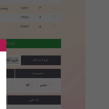
3
18621
پنجشنب
19761
4
19762
5
ثبت‌نام ح
نوع ثبت‌نام
جنسیت
خانم
آقا
کد ملی