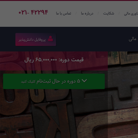
021- 42294
/
/
/
شکایت
درباره ما
تماس با ما
اوری مالی
مالی
پروفایل دانش‌پذیر
قیمت دوره: 65,000,000 ریال
5 دوره در حال ثبت‌نام
کلیک کنید