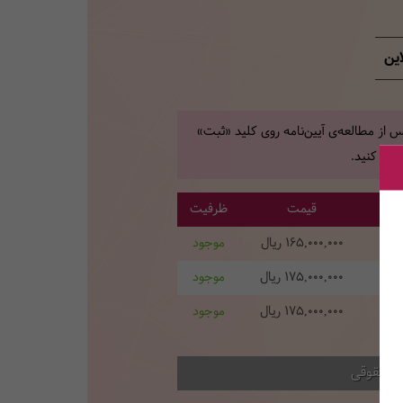
این
 از مطالعه‌ی آیین‌نامه روی کلید «ثبت»
یک کنید.
روع
قیمت
ظرفیت
1405
165,000,000
ریال
موجود
1405
175,000,000
ریال
موجود
140
175,000,000
ریال
موجود
ام حقوقی