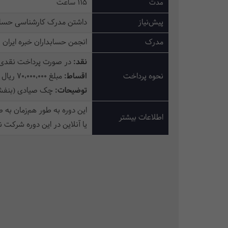
مدت
115 ساعت
پیش‌نیاز
داشتن مدرک کارشناسی حسابد
مدرک
انجمن حسابداران خبره ایران
نقد:
در صورت پرداخت نقدی، مبلغ 8،000،000 ریال تخفیف
نحوه پرداخت
اقساط:
مبلغ 70،000،000 ریال بابت پیش پرداخت و الباقی در2 فقره چک به فاصله 3 ماه یکبار، مساوی
توضیحات:
چک صیادی (بنفش)
این دوره به طور هم‌زمان به
اطلاعات بیشتر
یا آنلاین در این دوره شرکت نم