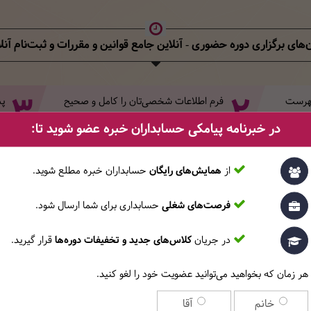
‌های برگزاری دوره حضوری - آنلاین جامع قوانین و مقررات
و ثبت‌نام آنل
3
2
 فهرست
فرم اطلاعات شخصی‌تان‌ را کامل و صحیح
پس
تکمیل کنید.
کل
در خبرنامه پیامکی حسابداران خبره عضو شوید تا:
روز برگزاری
ساعت
تاریخ ش
از
همایش‌های رایگان
حسابداران خبره مطلع ‎شوید.
کشنبه و سه‌شنبه عصرها (حضوری-آنلاین)
17:00~ 20:00
/05/27
فرصت‌های شغلی
حسابداری برای شما ارسال شود.
پنجشنبه عصرها (حضوری/آنلاین)
14:00~ 18:00
/05/29
در جریان
کلاس‌های جدید و تخفیفات دوره‌ها
قرار گیرید.
پنجشنبه صبح‌ها (حضوری - آنلاین)
09:00~ 13:00
5/06/26
هر زمان که بخواهید می‌توانید عضویت خود را لغو کنید.
قیقی
ثبت‌ن
خانم
آقا