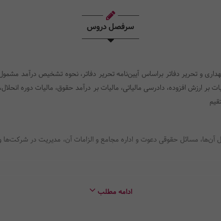
سرفصل دروس
داری و تحریر دفاتر براساس آیین‌نامه تحریر دفاتر، نحوه تشخیص درآمد مشمول م
لیات بر ارزش افزوده، دادرسی مالیاتی، مالیات بر درآمد حقوق، مالیات دوره انحلال،
 آن‌ها، مسائل حقوقی دعوت و اداره مجامع و الزامات آن، مدیریت در شرکت‌ها و 
کارگر ـ کارفرما ـ کارگاه)، قراردادکار و انواع آن (موقت ـ دایم ـ مزد ساعتی ـ م
ادامه مطلب
سخت و زیان‌آور)، حل و فصل اختلافات ناشی از قراردادکار، حقوق و دستمزد و جای