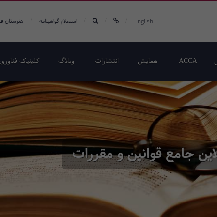
/
/
/
/
English
استعلام گواهینامه
هنرستان فن
ACCA
همایش‌
انتشارات
وبلاگ
کلینیک فناوری 
ین جامع قوانین و مقررات