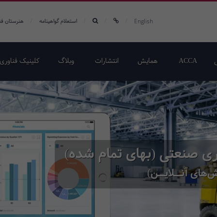
/
/
/
/
English
استعلام گواهینامه
هنرستان فن
ACCA
همایش‌
انتشارات
وبلاگ
کلینیک فناوری 
ری صنعتی (بهای تمام شده)
‌های آنــلایــن)