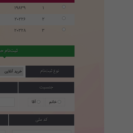
19839
1
20226
2
20328
3
ثبت‌نام ح
نوع ثبت‌نام
جنسیت
خانم
آقا
کد ملی