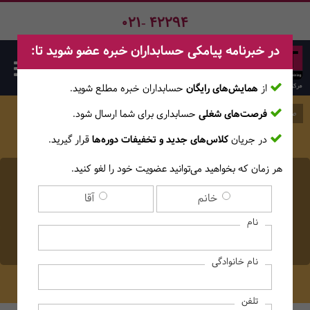
021- 42294
در خبرنامه پیامکی حسابداران خبره عضو شوید تا:
از
همایش‌های رایگان
حسابداران خبره مطلع ‎شوید.
فرصت‌های شغلی
حسابداری برای شما ارسال شود.
صفحه اصلی
وبلاگ
در جریان
کلاس‌های جدید و تخفیفات دوره‌ها
قرار گیرید.
هر زمان که بخواهید می‌توانید عضویت خود را لغو کنید.
چه شرکت‌هایی بهتر است از
خانم
آقا
هزینه یابی بر مبنای فعالیت
نام
(ABC) استفاده کنند؟
نام خانوادگی
تلفن