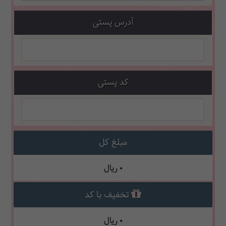
آدرس پستی
کد پستی
مبلغ کل
0
ریال
تخفیف با کد
0
ریال