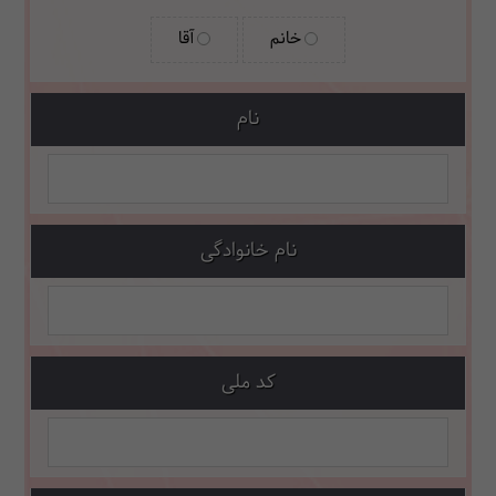
خانم
آقا
نام
نام خانوادگی
کد ملی