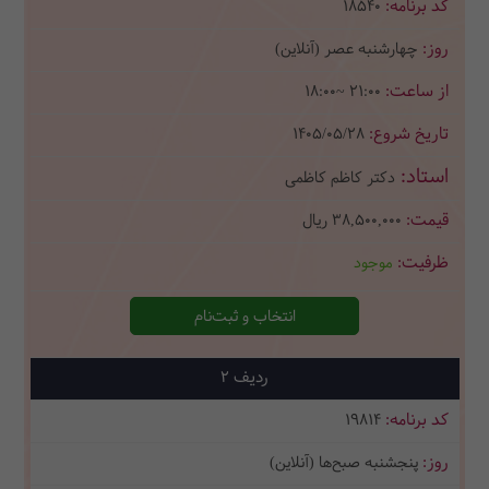
18540
چهارشنبه عصر (آنلاین)
18:00~ 21:00
1405/05/28
دکتر کاظم کاظمی
38,500,000
ریال
موجود
انتخاب و ثبت‌نام
2
19814
پنجشنبه صبح‌ها (آنلاین)