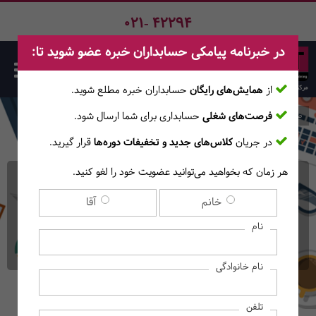
021- 42294
در خبرنامه پیامکی حسابداران خبره عضو شوید تا:
از
همایش‌های رایگان
حسابداران خبره مطلع ‎شوید.
فرصت‌های شغلی
حسابداری برای شما ارسال شود.
صفحه اصلی
دوره‌ها
در جریان
کلاس‌های جدید و تخفیفات دوره‌ها
قرار گیرید.
هر زمان که بخواهید می‌توانید عضویت خود را لغو کنید.
دوره آنلاین حسابرسی داخلی
خانم
آقا
در عمل
نام
(آموزش‌های آنــلایــن)
نام خانوادگی
تلفن