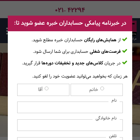
021- 42294
در خبرنامه پیامکی حسابداران خبره عضو شوید تا:
از
همایش‌های رایگان
حسابداران خبره مطلع ‎شوید.
فرصت‌های شغلی
حسابداری برای شما ارسال شود.
صفحه اصلی
دوره‌ها
در جریان
کلاس‌های جدید و تخفیفات دوره‌ها
قرار گیرید.
هر زمان که بخواهید می‌توانید عضویت خود را لغو کنید.
دوره آنلاین فشرده گرامر
خانم
آقا
(آموزش‌های آنــلایــن)
نام
نام خانوادگی
تلفن