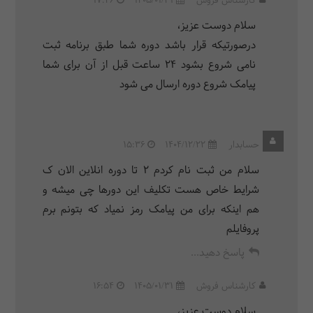
کارشناس فروش
1405/01/31
17:46
سلام دوست عزیز،
درصورتیکه قرار باشد دوره شما طبق برنامه ثبت
نامی شروع بشود 24 ساعت قبل از آن برای شما
پیامک شروع دوره ارسال می شود
حسابدار
1404/12/22
15:36
سلام من ثبت نام کردم ۲ تا دوره انلاین الان ک
شرایط خاص هست تکلیف این دورها چی میشه و
هم اینکه برای من پیامک رمز نمیاد که بتونم برم
پروفایلم
پاسخ دهید...
کارشناس فروش
1405/01/31
16:54
سلام دوست عزیز،