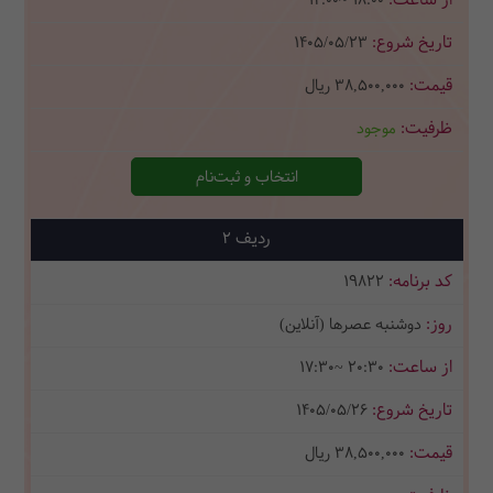
14:00~ 18:00
1405/05/23
38,500,000
ریال
موجود
انتخاب و ثبت‌نام
2
19822
دوشنبه عصرها (آنلاین)
17:30~ 20:30
1405/05/26
38,500,000
ریال