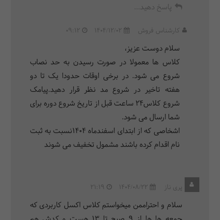
پاسخ دهید...
کارشناس فروش
1404/12/02
09:12
سلام دوست عزیز،
کلاس ها معمولا در صورت رسیدن به حد نصاب
شروع می شود. در برخی اوقات حدودا یک تا دو
هفته تاخیر در شروع مد نظر قرار دهید.پیامک
شروع کلاس24 ساعت قبل از تاریخ شروع دوره برای
شما ارسال می شود.
اشخاصی که از ابتدای اسفندماه 1404نسبت به ثبت
نام اقدام کرده باشند مشمول تخفیف می شوند
پری ناز
1404/08/22
21:19
سلام و احتراممن میخواستم کلاس اکسل کاربردی که
جمعه ها ها از ۹ صبح تا ۱۳ هست و کدش هم