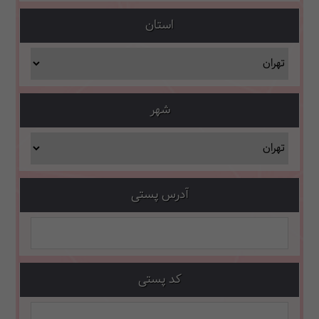
استان
شهر
آدرس پستی
کد پستی