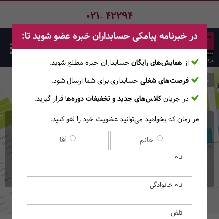
021- 42294
در خبرنامه پیامکی حسابداران خبره عضو شوید تا:
از
همایش‌های رایگان
حسابداران خبره مطلع ‎شوید.
فرصت‌های شغلی
حسابداری برای شما ارسال شود.
صفحه اصلی
دوره‌ها
در جریان
کلاس‌های جدید و تخفیفات دوره‌ها
قرار گیرید.
هر زمان که بخواهید می‌توانید عضویت خود را لغو کنید.
دوره آنلاین کاربرد اکسل در
خانم
آقا
حسابداری
نام
(آموزش‌های آنــلایــن)
نام خانوادگی
تلفن