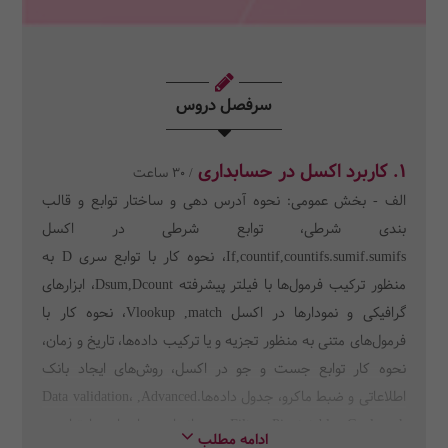
سرفصل دروس
1. کاربرد اکسل در حسابداری
/ 30 ساعت
الف - بخش عمومی: نحوه آدرس دهی و ساختار توابع و قالب
بندی شرطی، توابع شرطی در اکسل
If,countif,countifs.sumif.sumifs، نحوه کار با توابع سری D به
منظور ترکیب فرمول‌ها با فیلتر پیشرفته Dsum,Dcount، ابزارهای
گرافیکی و نمودارها در اکسل Vlookup ,match، نحوه کار با
فرمول‌های متنی به منظور تجزیه و یا ترکیب داده‌ها، تاریخ و زمان،
نحوه کار توابع جست و جو در اکسل، روش‌های ایجاد بانک
اطلاعاتی و ضبط ماکرو، جدول داده‌ها.Data validation، ,Advanced
Filter ,Pivot table ,Goal seek، ب- انجام محاسبات با توابع و
ادامه مطلب