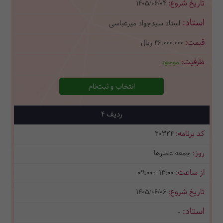
1405/06/04
استاد سیدجواد میرعباسی
46,000,000
ریال
موجود
انتخاب و ثبت‌نام
4
20324
جمعه عصرها
09:00~ 13:00
1405/06/06
-