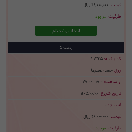
46,000,000
ریال
موجود
انتخاب و ثبت‌نام
5
20325
جمعه عصرها
14:00~ 18:00
1405/06/06
-
46,000,000
ریال
موجود