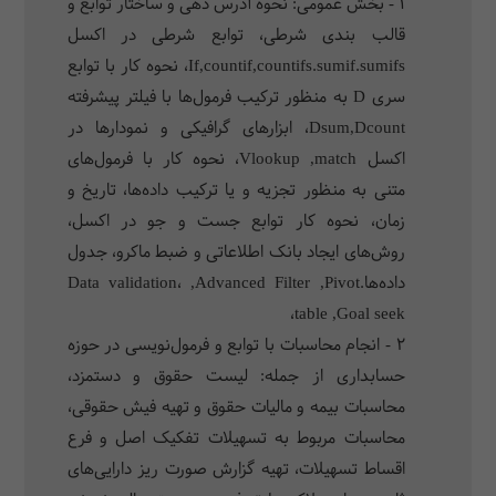
1 - بخش عمومی: نحوه آدرس دهی و ساختار توابع و
قالب بندی شرطی، توابع شرطی در اکسل
If,countif,countifs.sumif.sumifs، نحوه کار با توابع
سری D به منظور ترکیب فرمول‌ها با فیلتر پیشرفته
Dsum,Dcount، ابزارهای گرافیکی و نمودارها در
اکسل Vlookup ,match، نحوه کار با فرمول‌های
متنی به منظور تجزیه و یا ترکیب داده‌ها، تاریخ و
زمان، نحوه کار توابع جست و جو در اکسل،
روش‌های ایجاد بانک اطلاعاتی و ضبط ماکرو، جدول
داده‌ها.Data validation، ,Advanced Filter ,Pivot
table ,Goal seek،
2 - انجام محاسبات با توابع و فرمول‌نویسی در حوزه
حسابداری از جمله: لیست حقوق و دستمزد،
محاسبات بیمه و مالیات حقوق و تهیه فیش حقوقی،
محاسبات مربوط به تسهیلات تفکیک اصل و فرع
اقساط تسهیلات، تهیه گزارش صورت ریز دارایی‌های