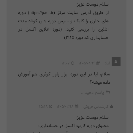
سلام دوست عزیز،
از طریق آدرس سایت مرکز (https://pact.ir) دوره
های جاری را کلیک و سپس دوره های کوتاه مدت
آنلاین را بررسی کنید. (دوره آنلاین اکسل در
حسابداری کد دوره 2115)
لیلا
1405/02/14
16:07
سلام، ایا در این دوره ابزار پاور کوئری هم آموزش
داده میشه؟
پاسخ دهید...
کارشناس فروش
1405/02/18
15:18
سلام دوست عزیز،
محتوای دوره کاربرد اکسل در حسابداری: