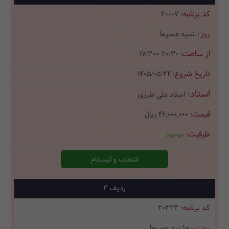
20007
شنبه عصرها
17:30~ 20:30
1405/05/24
استاد علی طرزی
46,000,000
ریال
موجود
انتخاب و ثبت‌نام
2
20323
سه‌شنبه عصرها