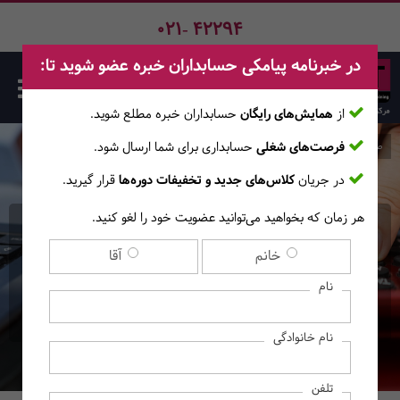
021- 42294
در خبرنامه پیامکی حسابداران خبره عضو شوید تا:
از
همایش‌های رایگان
حسابداران خبره مطلع ‎شوید.
فرصت‌های شغلی
حسابداری برای شما ارسال شود.
صفحه اصلی
دوره‌ها
در جریان
کلاس‌های جدید و تخفیفات دوره‌ها
قرار گیرید.
هر زمان که بخواهید می‌توانید عضویت خود را لغو کنید.
دوره حضوری - آنلاین
خانم
آقا
مدیریت مالی برای مدیران
نام
غیرمالی
نام خانوادگی
تلفن