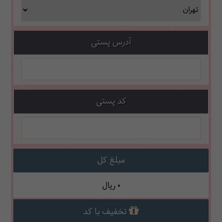
آدرس پستی
کد پستی
مبلغ کل
0
ریال
تخفیف با کد