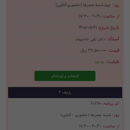
چهارشنبه عصرها (حضوری/آنلاین)
17:30~ 20:30
1405/05/21
دکتر تقی حاجیوند
37,500,000
ریال
موجود
انتخاب و ثبت‌نام
2
20270
شنبه عصرها (حضوری - آنلاین)
17:30~ 20:30