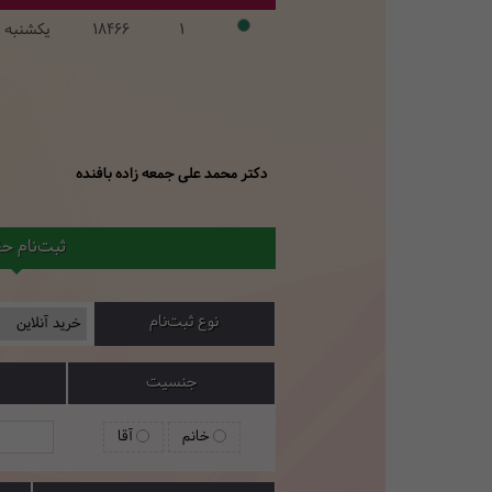
1
18466
یکشنبه 
دکتر محمد علی جمعه زاده بافنده
ثبت‌نام ح
نوع ثبت‌نام
جنسیت
خانم
آقا