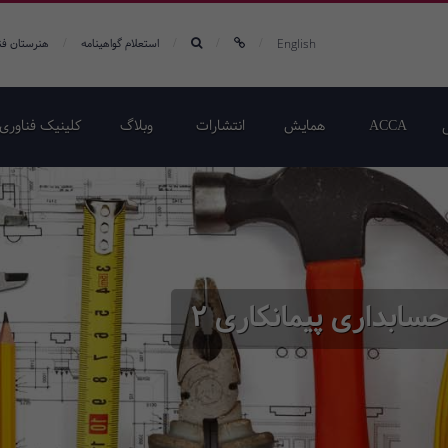
/
/
/
/
English
استعلام گواهینامه
هنرستان فن
ACCA
همایش‌
انتشارات
وبلاگ
کلینیک فناوری 
ابداری پیمانکاری 2