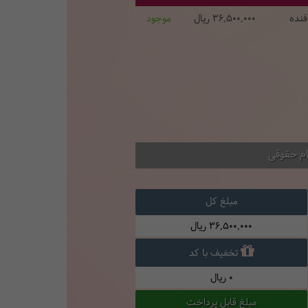
فنده
36,500,000
ریال
موجود
ام حقوقی
مبلغ کل
36,500,000
ریال
تخفیف با کد
0
ریال
مبلغ قابل پرداخت