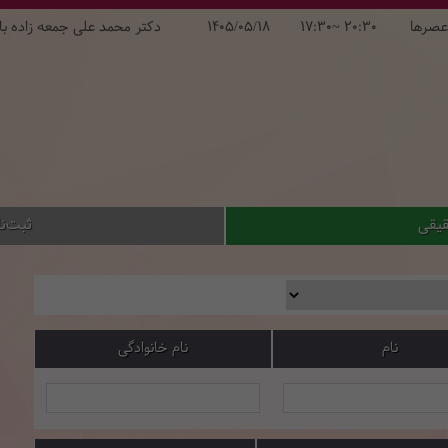
عصرها
17:30~ 20:30
1405/05/18
دکتر محمد علی جمعه زاده با
قیقی
ثبت‌ن
نام
نام خانوادگی