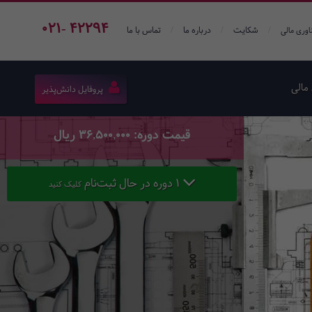
021- 42294
/
/
/
شکایت
درباره ما
تماس با ما
اوری مالی
مالی
پروفایل دانش‌پذیر
قیمت دوره: 36,500,000 ریال
1 دوره در حال ثبت‌نام
کلیک کنید