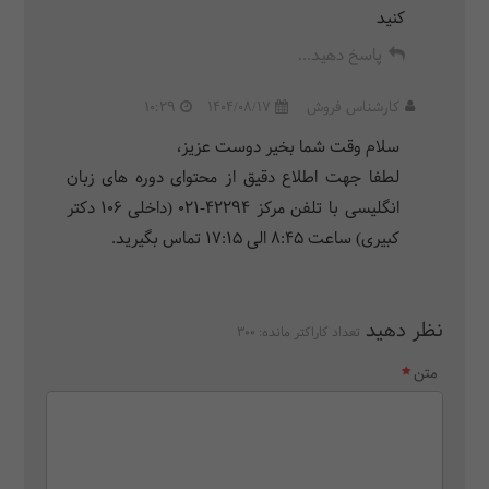
کنید
پاسخ دهید...
کارشناس فروش
1404/08/17
10:29
سلام وقت شما بخیر دوست عزیز،
لطفا جهت اطلاع دقیق از محتوای دوره های زبان
انگلیسی با تلفن مرکز 42294-021 (داخلی 106 دکتر
کبیری) ساعت 8:45 الی 17:15 تماس بگیرید.
نظر دهید
تعداد کاراکتر مانده:
300
متن