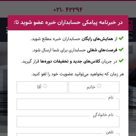
021- 42294
در خبرنامه پیامکی حسابداران خبره عضو شوید تا:
از
همایش‌های رایگان
حسابداران خبره مطلع ‎شوید.
فرصت‌های شغلی
حسابداری برای شما ارسال شود.
صفحه اصلی
دوره‌ها
در جریان
کلاس‌های جدید و تخفیفات دوره‌ها
قرار گیرید.
هر زمان که بخواهید می‌توانید عضویت خود را لغو کنید.
دوره حضوری حسابداری و
خانم
آقا
تهیه اظهارنامه با رویکردی
نام
کارگاهی
نام خانوادگی
تلفن