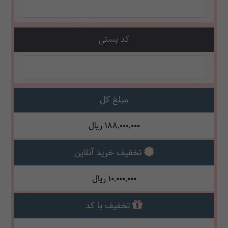
کد پستی
مبلغ کل
188,000,000
ریال
تخفیف خرید آنلاین
10,000,000
ریال
تخفیف با کد