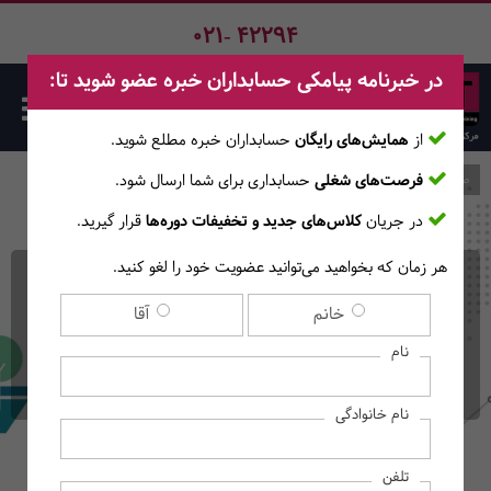
021- 42294
در خبرنامه پیامکی حسابداران خبره عضو شوید تا:
از
همایش‌های رایگان
حسابداران خبره مطلع ‎شوید.
فرصت‌های شغلی
حسابداری برای شما ارسال شود.
صفحه اصلی
دوره‌ها
در جریان
کلاس‌های جدید و تخفیفات دوره‌ها
قرار گیرید.
هر زمان که بخواهید می‌توانید عضویت خود را لغو کنید.
دوره آنلاین عالی پرورش
خانم
آقا
مشاور مالی
نام
(آموزش‌های آنــلایــن)
نام خانوادگی
تلفن