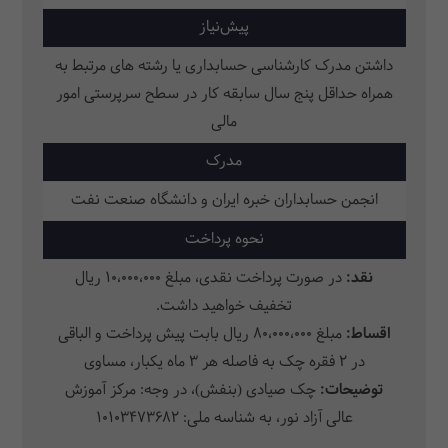
پیش‌نیاز
داشتن مدرک کارشناسی حسابداری یا رشته های مرتبط به
همراه حداقل پنج سال سابقه کار در سطح سرپرستی امور
مالی
مدرک
انجمن حسابداران خبره ایران و دانشگاه صنعت نفت
نحوه پرداخت
نقد:
در صورت پرداخت نقدی، مبلغ 10،000،000 ریال
تخفیف خواهید داشت.
اقساط:
مبلغ 80،000،000 ریال بابت پیش پرداخت و الباقی
در 2 فقره چک به فاصله هر 3 ماه یکبار، مساوی
توضیحات:
چک صیادی (بنفش)، در وجه:
مرکز آموزش
عالی آزاد نور،
به شناسه ملی: 10103473682