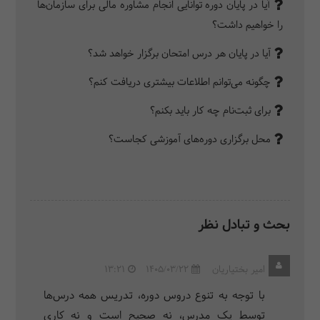
/ 12 ساعت
آیا در پایان دوره توانایی انجام مشاوره مالی برای سازمان‌ها
قوانین کار
را خواهیم داشت؟
قوانین بیمه
آیا در پایان هر درس امتحان برگزار خواهد شد؟
6.
قانون پولشویی
/ 4 ساعت
چگونه می‌توانم اطلاعات بیشتری دریافت کنم؟
مروری بر قانون پولشویی
برای ثبت‌نام چه کار باید بکنم؟
7.
حسابداری مدیریت و داشبوردهای مالی
محل برگزاری دوره‌های آموزشی کجاست؟
/ 15 ساعت
شناسایی انواع هزینه‌ها و رفتارهای هزینه‌ای
تحلیل بهای‌تمام‌شده حسابداری
تحلیل بهای‌تمام‌شده اقتصادی
بحث و تبادل نظر
تحلیل اهرم‌ها و نقطه سر به سر
تحلیل مبانی هزینه‌یابی
امیر بختیاریان
1405/03/22
13:21
8.
برنامه‌ریزی مالی و بودجه‌نویسی
/ 12 ساعت
با توجه به تنوع دروس دوره، تدریس همه درس‌ها
آشنایی با کارکرد بودجه در شرکت‌ها
توسط یک مدرس، نه صحیح است و نه کاری