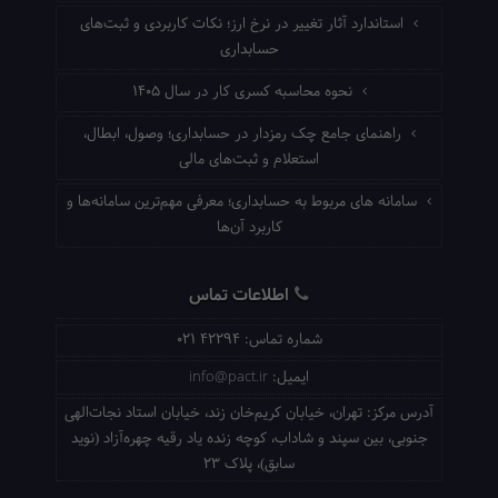
استاندارد آثار تغییر در نرخ ارز؛ نکات کاربردی و ثبت‌های
حسابداری
نحوه محاسبه کسری کار در سال ۱۴۰۵
راهنمای جامع چک رمزدار در حسابداری؛ وصول، ابطال،
استعلام و ثبت‌های مالی
سامانه های مربوط به حسابداری؛ معرفی مهم‌ترین سامانه‌ها و
کاربرد آن‌ها
اطلاعات تماس
شماره تماس:
021 42294
ایمیل:
info@pact.ir
آدرس مرکز:
تهران، خیابان کریم‌خان زند، خیابان استاد نجات‌الهی
جنوبی، بین سپند و شاداب، کوچه زنده یاد رقیه چهره‌آزاد (نوید
سابق)، پلاک 23