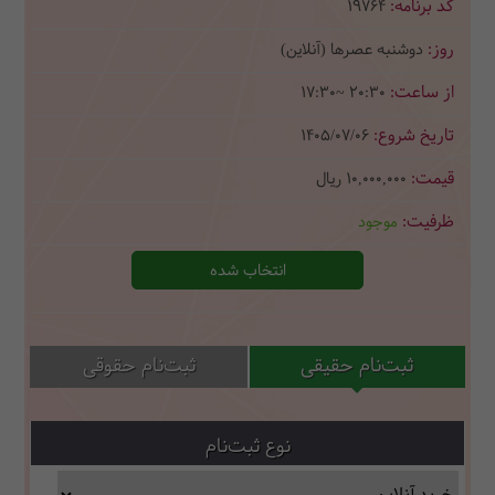
19764
دوشنبه عصرها (آنلاین)
17:30~ 20:30
1405/07/06
10,000,000
ریال
موجود
انتخاب شده
ثبت‌نام حقیقی
ثبت‌نام حقوقی
نوع ثبت‌نام