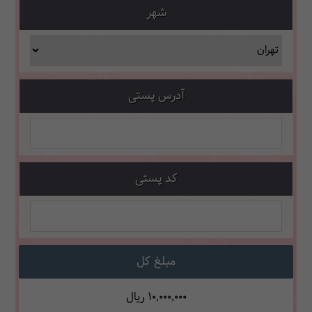
شهر
آدرس پستی
کد پستی
مبلغ کل
10,000,000
ریال