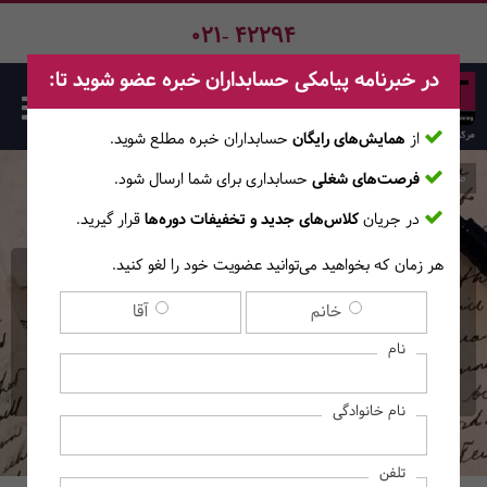
021- 42294
در خبرنامه پیامکی حسابداران خبره عضو شوید تا:
از
همایش‌های رایگان
حسابداران خبره مطلع ‎شوید.
فرصت‌های شغلی
حسابداری برای شما ارسال شود.
صفحه اصلی
دوره‌ها
در جریان
کلاس‌های جدید و تخفیفات دوره‌ها
قرار گیرید.
هر زمان که بخواهید می‌توانید عضویت خود را لغو کنید.
کارگاه آنلاین فشرده
خانم
آقا
نامه‌نگاری و ایمیل رسمی
نام
(آموزش‌های آنــلایــن)
نام خانوادگی
تلفن